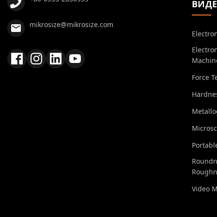
ВИД
mikrosize@mikrosize.com
Electro
Electro
Machin
Force T
Hardnes
Metall
Micros
Portabl
Roundn
Roughn
Video 