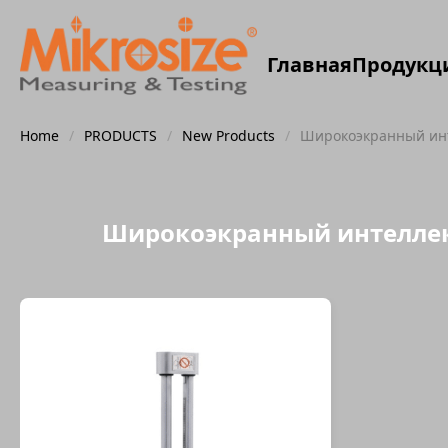
Главная
Продукц
Home
/
PRODUCTS
/
New Products
/
Широкоэкранный инт
Широкоэкранный интелле