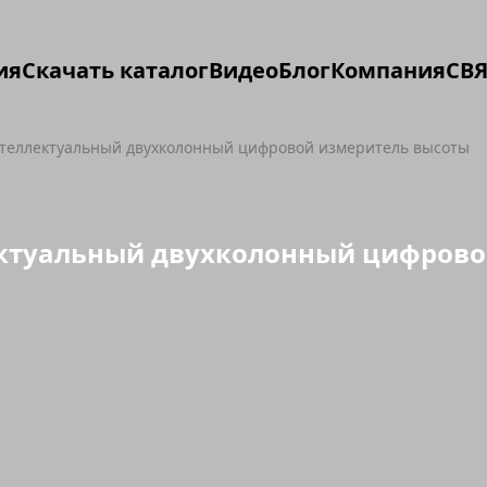
ия
Скачать каталог
Видео
Блог
Компания
СВЯ
еллектуальный двухколонный цифровой измеритель высоты
ктуальный двухколонный цифрово