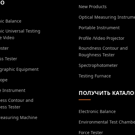
ЕО
New Products
Optical Measuring Instrum
nic Balance
Portable Instrument
nic Universal Testing
e Video
Profile /Video Projector
ester
Roundness Contour and
Roughness Tester
s Tester
Spectrophotometer
ographic Equipment
Testing Furnace
cope
e Instrument
ПОЛУЧИТЬ КАТАЛО
ess Contour and
ess Tester
Electronic Balance
Measuring Machine
Environmental Test Chamb
Force Tester