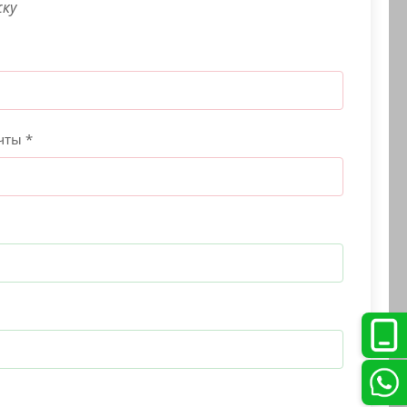
жку
чты *