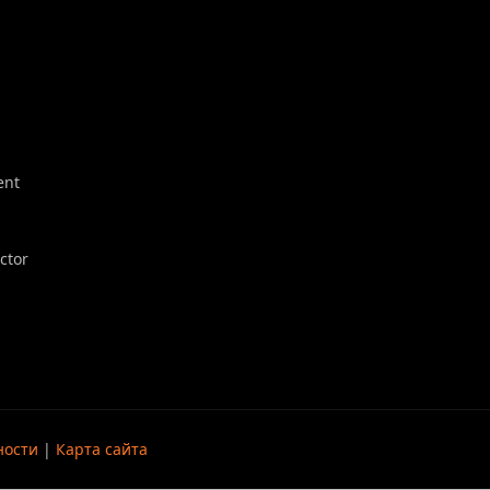
ent
ector
ности
|
Карта сайта