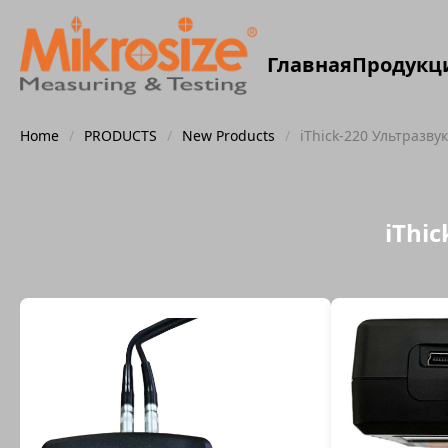
Главная
Продукц
Home
/
PRODUCTS
/
New Products
/
iThick-220 Ультразв
iThi