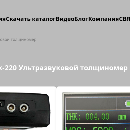
ия
Скачать каталог
Видео
Блог
Компания
СВЯ
уковой толщиномер
ck-220 Ультразвуковой толщиномер