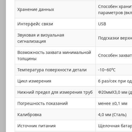
Способен хранит
Хранение данных
параметров (вк
Интерфейс связи
USB
Звуковая и визуальная
Подсказки верх
сигнализация
Возможность захвата минимальной
Способен захва
толщины
Температура поверхности детали
-10~60℃
Цикл измерения
6 раз/сек при о
Нижний предел для измерения труб
Φ20ммX3,0 мм (д
Погрешность показаний
менее ±0,1 мм
Калибровка
4,0 мм (Сталь)
Источник питания
Щелочная батаре