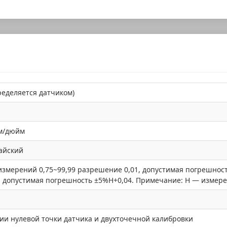
ределяется датчиком)
м/дюйм
айский
измерений 0,75~99,99 разрешение 0,01, допустимая погрешност
, допустимая погрешность ±5%H+0,04. Примечание: H — измер
ии нулевой точки датчика и двухточечной калибровки