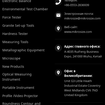
Телефон:
Electronic Balance
+86-0553-2836939
Environmental Test Chamber
Электронная почта:
Force Tester
mikrosize@mikrosize.com
Granite Set-up Tools
Веб-сайт:
www.mikrosize.com
Hardness Tester
Measuring Tools
Адрес главного офиса:
Metallographic Equipment
A-4035 RuiFeng Business
Expo, 241000 Wuhu, Китай
Microscope
New Products
Офис в
Optical Measuring
Великобритании:
Instrument
Unit G3 Little Heath
Industrial Estate Coventry
Portable Instrument
West Midlands CV6 7ND
United Kingdom
Profile /Video Projector
Roundness Contour and