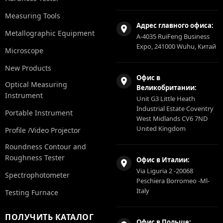
Measuring Tools
Адрес главного офиса:
Metallographic Equipment
A-4035 RuiFeng Business
Expo, 241000 Wuhu, Китай
Microscope
New Products
Офис в
Optical Measuring
Великобритании:
Instrument
Unit G3 Little Heath
Industrial Estate Coventry
Portable Instrument
West Midlands CV6 7ND
United Kingdom
Profile /Video Projector
Roundness Contour and
Roughness Tester
Офис в Италии:
Via Liguria 2 -20068
Spectrophotometer
Peschiera Borromeo -Ml-
Italy
Testing Furnace
ПОЛУЧИТЬ КАТАЛОГ
Офис в Польше: