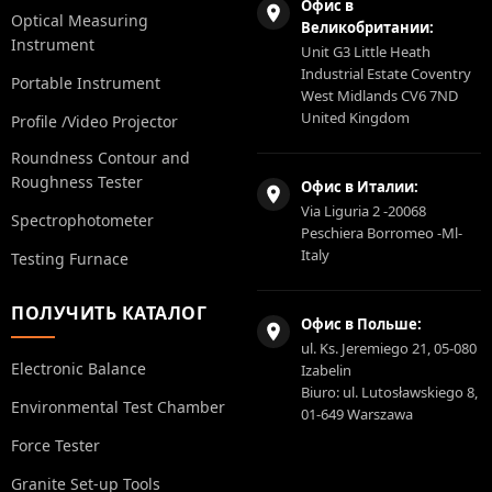
Офис в
Optical Measuring
Великобритании:
Instrument
Unit G3 Little Heath
Industrial Estate Coventry
Portable Instrument
West Midlands CV6 7ND
United Kingdom
Profile /Video Projector
Roundness Contour and
Roughness Tester
Офис в Италии:
Via Liguria 2 -20068
Spectrophotometer
Peschiera Borromeo -Ml-
Italy
Testing Furnace
ПОЛУЧИТЬ КАТАЛОГ
Офис в Польше:
ul. Ks. Jeremiego 21, 05-080
Electronic Balance
Izabelin
Biuro: ul. Lutosławskiego 8,
Environmental Test Chamber
01-649 Warszawa
Force Tester
Granite Set-up Tools