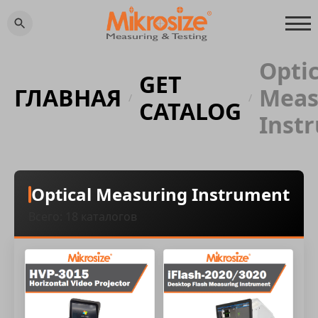
Optic
GET
ГЛАВНАЯ
Meas
/
/
CATALOG
Inst
Optical Measuring Instrument
Всего: 18 каталогов