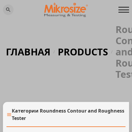
Ro
Co
ГЛАВНАЯ
PRODUCTS
an
/
/
Ro
Tes
Категории Roundness Contour and Roughness
Tester