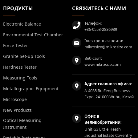
ПРОДУКТЫ
СВЯЖИТЕСЬ С НАМИ
Телефон:
Electronic Balance
+86-0553-2836939
Environmental Test Chamber
Электронная почта:
Force Tester
mikrosize@mikrosize.com
Granite Set-up Tools
Веб-сайт:
www.mikrosize.com
Hardness Tester
Measuring Tools
Адрес главного офиса:
Metallographic Equipment
A-4035 RuiFeng Business
Expo, 241000 Wuhu, Китай
Microscope
New Products
Офис в
Optical Measuring
Великобритании:
Instrument
Unit G3 Little Heath
Industrial Estate Coventry
Portable Instrument