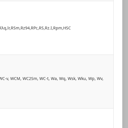
,Rλq,lr,RSm,Rz94,RPc,RS,Rz.I,Rpm,HSC
C-v, WCM, WC2Sm, WC-t, Wa, Wq, Wsk, Wku, Wp, Wv,