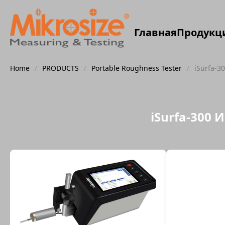
Главная
Продукц
Home
/
PRODUCTS
/
Portable Roughness Tester
/
iSurfa-3
iSurfa-300