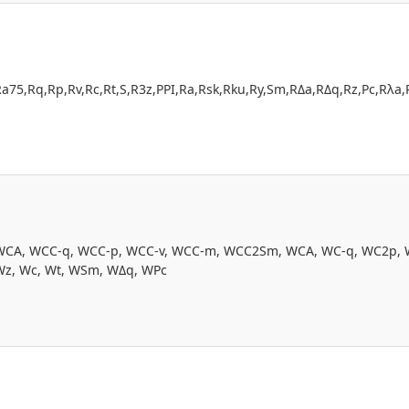
Ra75,Rq,Rp,Rv,Rc,Rt,S,R3z,PPI,Ra,Rsk,Rku,Ry,Sm,RΔa,RΔq,Rz,Pc,Rλa
WCA, WCC-q, WCC-p, WCC-v, WCC-m, WCC2Sm, WCA, WC-q, WC2p, W
Wz, Wc, Wt, WSm, WΔq, WPc