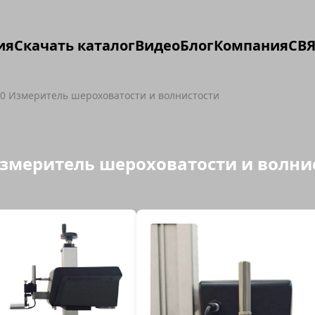
ия
Скачать каталог
Видео
Блог
Компания
СВЯ
00 Измеритель шероховатости и волнистости
 Измеритель шероховатости и волн