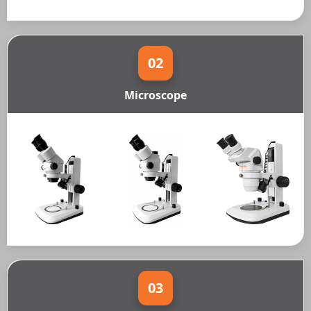
02
Microscope
03