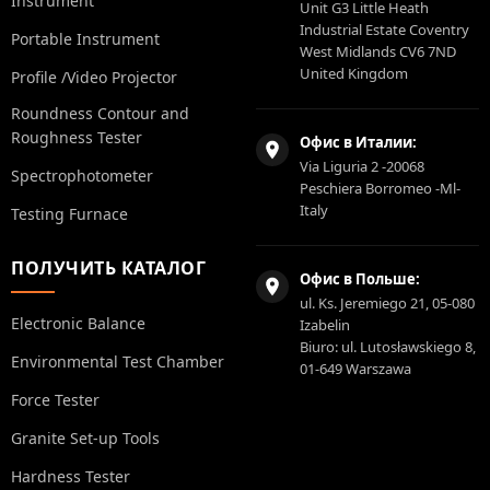
Instrument
Unit G3 Little Heath
Industrial Estate Coventry
Portable Instrument
West Midlands CV6 7ND
United Kingdom
Profile /Video Projector
Roundness Contour and
Roughness Tester
Офис в Италии:
Via Liguria 2 -20068
Spectrophotometer
Peschiera Borromeo -Ml-
Italy
Testing Furnace
ПОЛУЧИТЬ КАТАЛОГ
Офис в Польше:
ul. Ks. Jeremiego 21, 05-080
Electronic Balance
Izabelin
Biuro: ul. Lutosławskiego 8,
Environmental Test Chamber
01-649 Warszawa
Force Tester
Granite Set-up Tools
Hardness Tester