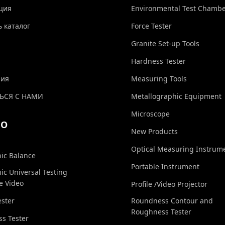
ция
Environmental Test Chamb
ь каталог
Force Tester
Granite Set-up Tools
Hardness Tester
ния
Measuring Tools
ЬСЯ С НАМИ
Metallographic Equipment
Microscope
ЕО
New Products
Optical Measuring Instrum
nic Balance
Portable Instrument
nic Universal Testing
e Video
Profile /Video Projector
ester
Roundness Contour and
Roughness Tester
s Tester