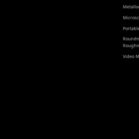
Metall
Micros
Portabl
Roundn
Roughn
Video 