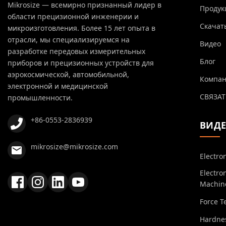
Mikrosize — всемирно признанный лидер в
Продук
области прецизионной инженерии и
Скачат
микроизготовления. Более 15 лет опыта в
отрасли, мы специализируемся на
Видео
разработке передовых измерительных
Блог
приборов и прецизионных устройств для
аэрокосмической, автомобильной,
Компа
электронной и медицинской
СВЯЗАТ
промышленности.
+86-0553-2836939
ВИД
mikrosize@mikrosize.com
Electro
Electro
Machin
Force T
Hardnes