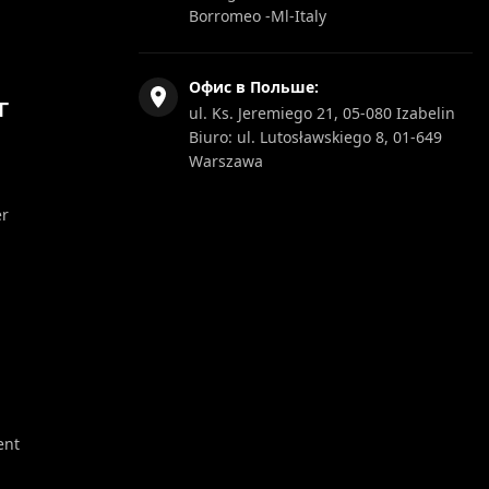
Borromeo -Ml-Italy
Офис в Польше:
Г
ul. Ks. Jeremiego 21, 05-080 Izabelin
Biuro: ul. Lutosławskiego 8, 01-649
Warszawa
er
ent