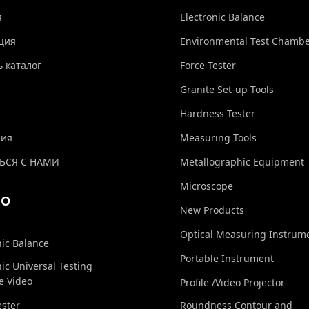
я
Electronic Balance
ция
Environmental Test Chamb
ь каталог
Force Tester
Granite Set-up Tools
Hardness Tester
ния
Measuring Tools
ЬСЯ С НАМИ
Metallographic Equipment
Microscope
ЕО
New Products
Optical Measuring Instrum
nic Balance
Portable Instrument
nic Universal Testing
e Video
Profile /Video Projector
ester
Roundness Contour and