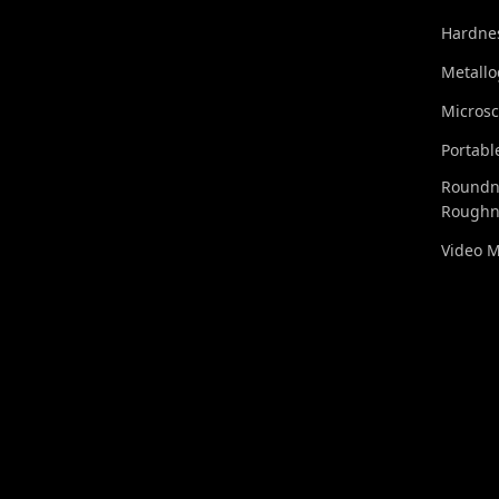
Hardnes
Metall
Micros
Portabl
Roundn
Roughn
Video 