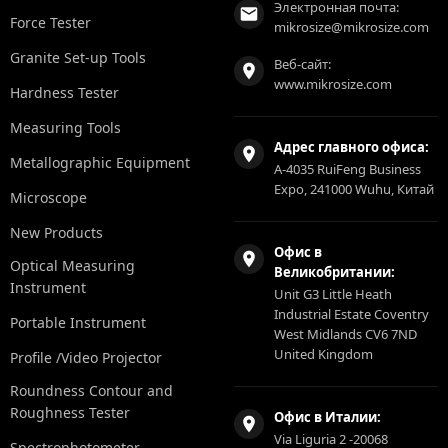
Электронная почта:
Force Tester
mikrosize@mikrosize.com
Granite Set-up Tools
Веб-сайт:
www.mikrosize.com
Hardness Tester
Measuring Tools
Адрес главного офиса:
Metallographic Equipment
A-4035 RuiFeng Business
Expo, 241000 Wuhu, Китай
Microscope
New Products
Офис в
Optical Measuring
Великобритании:
Instrument
Unit G3 Little Heath
Industrial Estate Coventry
Portable Instrument
West Midlands CV6 7ND
United Kingdom
Profile /Video Projector
Roundness Contour and
Roughness Tester
Офис в Италии:
Via Liguria 2 -20068
Spectrophotometer