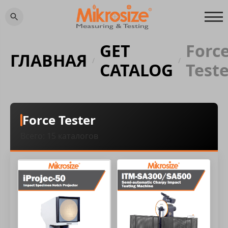
GET
Forc
ГЛАВНАЯ
/
/
CATALOG
Test
Force Tester
Всего: 15 каталогов