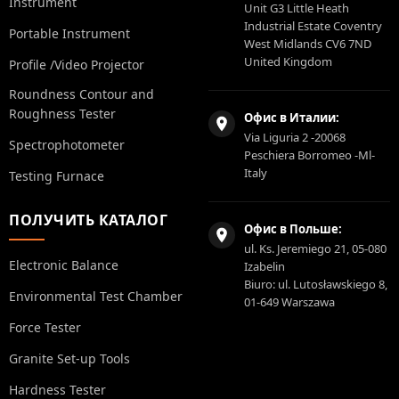
Instrument
Unit G3 Little Heath
Industrial Estate Coventry
Portable Instrument
West Midlands CV6 7ND
United Kingdom
Profile /Video Projector
Roundness Contour and
Roughness Tester
Офис в Италии:
Via Liguria 2 -20068
Spectrophotometer
Peschiera Borromeo -Ml-
Italy
Testing Furnace
ПОЛУЧИТЬ КАТАЛОГ
Офис в Польше:
ul. Ks. Jeremiego 21, 05-080
Electronic Balance
Izabelin
Biuro: ul. Lutosławskiego 8,
Environmental Test Chamber
01-649 Warszawa
Force Tester
Granite Set-up Tools
Hardness Tester