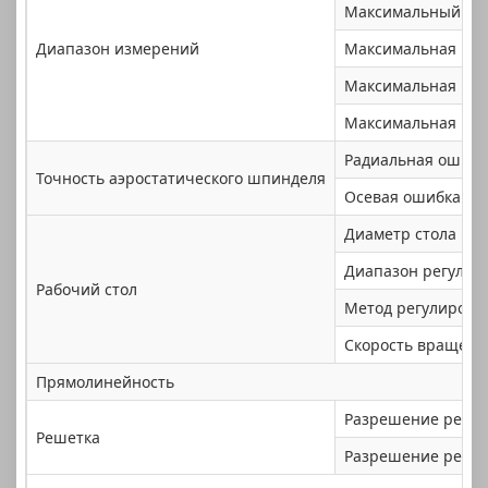
Максимальный из
Диапазон измерений
Максимальная изм
Максимальная глу
Максимальная наг
Радиальная ошибк
Точность аэростатического шпинделя
Осевая ошибка
Диаметр стола
Диапазон регулир
Рабочий стол
Метод регулировк
Скорость вращени
Прямолинейность
Разрешение решет
Решетка
Разрешение решет