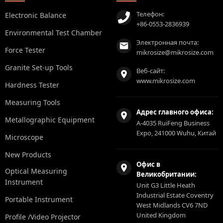
Телефон:
Electronic Balance
+86-0553-2836939
Environmental Test Chamber
Электронная почта:
Force Tester
mikrosize@mikrosize.com
Granite Set-up Tools
Веб-сайт:
www.mikrosize.com
Hardness Tester
Measuring Tools
Адрес главного офиса:
Metallographic Equipment
A-4035 RuiFeng Business
Expo, 241000 Wuhu, Китай
Microscope
New Products
Офис в
Optical Measuring
Великобритании:
Instrument
Unit G3 Little Heath
Industrial Estate Coventry
Portable Instrument
West Midlands CV6 7ND
United Kingdom
Profile /Video Projector