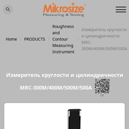
Roughness
Измеритель круглости
and
и цилиндричности
Home
/
PRODUCTS
/
Contour
/
MRC-
Measuring
300M/400M/500M/500A
Instrument
Измеритель круглости и цилиндричности
MRC-300M/400M/500M/500A
QR