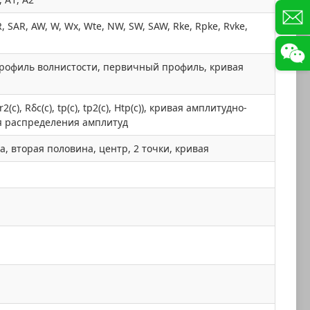
R, SAR, AW, W, Wx, Wte, NW, SW, SAW, Rke, Rpke, Rvke,
рофиль волнистости, первичный профиль, кривая
c), Rδc(c), tp(c), tp2(c), Htp(c)), кривая амплитудно-
ая распределения амплитуд
, вторая половина, центр, 2 точки, кривая