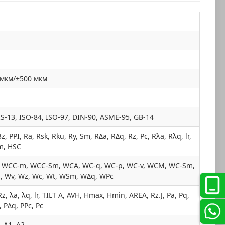
 мкм/±500 мкм
, JIS-13, ISO-84, ISO-97, DIN-90, ASME-95, GB-14
3z, PPI, Ra, Rsk, Rku, Ry, Sm, RΔa, RΔq, Rz, Pc, Rλa, Rλq, lr,
pm, HSC
, WCC-m, WCC-Sm, WCA, WC-q, WC-p, WC-v, WCM, WC-Sm,
, Wv, Wz, Wc, Wt, WSm, WΔq, WPc
z, λa, λq, lr, TILT A, AVH, Hmax, Hmin, AREA, Rz.J, Pa, Pq,
, PΔq, PPc, Pc
, A1, A2