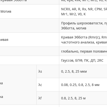
NCRX, AR, R, Rx, NR, CPM, S
Мотив
Mr1, Mr2, V0, K
Профиль шероховатости, п
Эбботта, мотив
Кривая Эбботта (Rmr(c), Rmr2(
ривая
частотного анализа, крив
глобально, первая половина
Гауссов, БПФ, ПК, ДП, 2RC
λs
0, 2.5, 8, 25 мкм
на
λc
0.08, 0.25, 0.8, 2.5, 8 мм
на
λf
0.8, 2.5, 8, 25 м