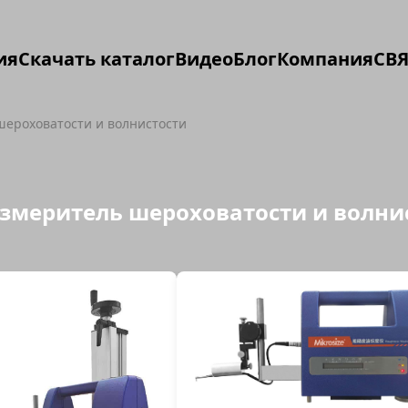
ия
Скачать каталог
Видео
Блог
Компания
СВЯ
шероховатости и волнистости
 Измеритель шероховатости и волн