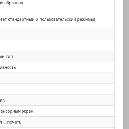
во образцов
меет стандартный и пользовательский режимы)
ый тип
ивность
5mN
сенсорный экран
IFI-печать