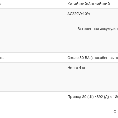
к
Китайский/Английский
AC220V±10%
Встроенная аккумулят
ть
Около 30 ВА (способен вып
Нетто 4 кг
Привод 80 (Ш) ×392 (Д) × 180
Оп