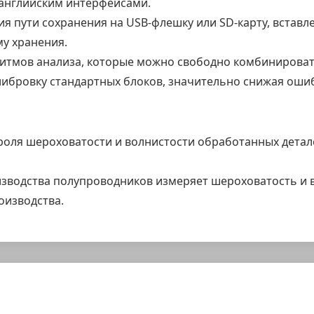
английским интерфейсами.
я пути сохранения на USB-флешку или SD-карту, вставл
у хранения.
ритмов анализа, которые можно свободно комбинироват
ибровку стандартных блоков, значительно снижая ошиб
роля шероховатости и волнистости обработанных детал
изводства полупроводников измеряет шероховатость и 
оизводства.