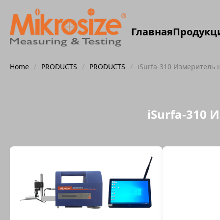
Главная
Продукц
Home
/
PRODUCTS
/
PRODUCTS
/
iSurfa-310 Измеритель 
iSurfa-310