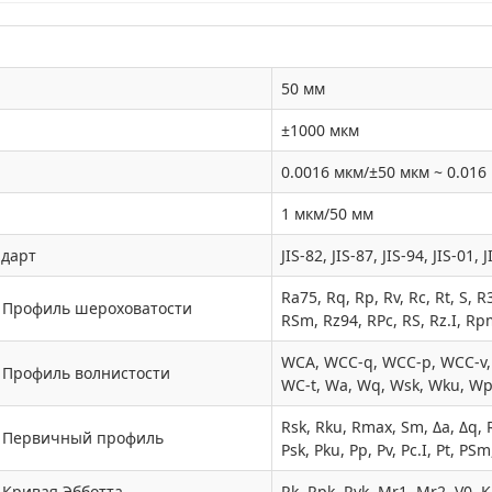
50 мм
±1000 мкм
0.0016 мкм/±50 мкм ~ 0.016
1 мкм/50 мм
ндарт
JIS-82, JIS-87, JIS-94, JIS-01
Ra75, Rq, Rp, Rv, Rc, Rt, S, R
Профиль шероховатости
RSm, Rz94, RPc, RS, Rz.I, R
WCA, WCC-q, WCC-p, WCC-v
Профиль волнистости
WC-t, Wa, Wq, Wsk, Wku, Wp
Rsk, Rku, Rmax, Sm, Δa, Δq, R
Первичный профиль
Psk, Pku, Pp, Pv, Pc.I, Pt, PSm
Кривая Эбботта
Rk, Rpk, Rvk, Mr1, Mr2, V0, K