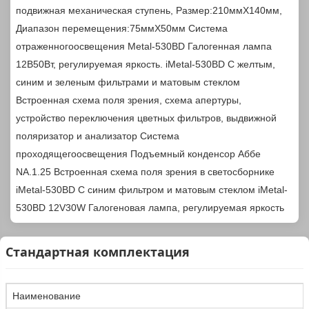
подвижная механическая ступень, Размер:210ммX140мм,
Диапазон перемещения:75ммX50мм
Система
отраженного
освещения
Metal-530BD
Галогенная лампа
12В50Вт, регулируемая яркость.
iMetal-530BD
С желтым,
синим и зеленым фильтрами и матовым стеклом
Встроенная схема поля зрения, схема апертуры,
устройство переключения цветных фильтров, выдвижной
поляризатор и анализатор
Система
проходящего
освещения
Подъемный конденсор Аббе
NA.1.25
Встроенная схема поля зрения в светосборнике
iMetal-530BD
С синим фильтром и матовым стеклом
iMetal-
530BD
12V30W Галогеновая лампа, регулируемая яркость
Стандартная комплектация
Наименование