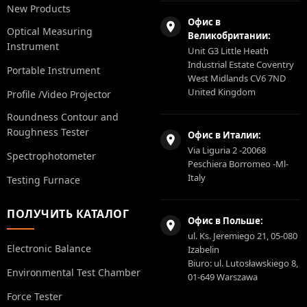
New Products
Офис в
Optical Measuring
Великобритании:
Instrument
Unit G3 Little Heath
Industrial Estate Coventry
Portable Instrument
West Midlands CV6 7ND
United Kingdom
Profile /Video Projector
Roundness Contour and
Roughness Tester
Офис в Италии:
Via Liguria 2 -20068
Spectrophotometer
Peschiera Borromeo -Ml-
Italy
Testing Furnace
ПОЛУЧИТЬ КАТАЛОГ
Офис в Польше:
ul. Ks. Jeremiego 21, 05-080
Electronic Balance
Izabelin
Biuro: ul. Lutosławskiego 8,
Environmental Test Chamber
01-649 Warszawa
Force Tester