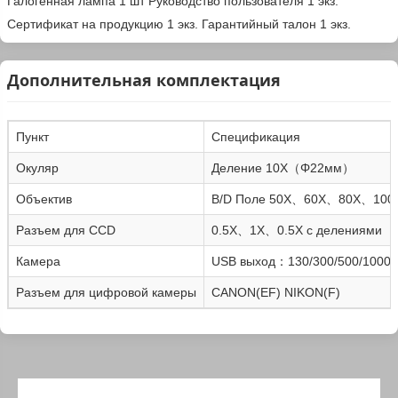
Галогенная лампа
1 шт
Руководство пользователя
1 экз.
Сертификат на продукцию
1 экз.
Гарантийный талон
1 экз.
Дополнительная комплектация
Пункт
Спецификация
Окуляр
Деление 10X（Φ22мм）
Объектив
B/D Поле 50X、60X、80X、100
Разъем для CCD
0.5X、1X、0.5X с делениями
Камера
USB выход：130/300/500/1000 
Разъем для цифровой камеры
CANON(EF) NIKON(F)