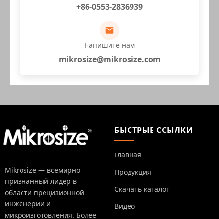
+86-0553-2836939
Напишите нам
mikrosize@mikrosize.com
БЫСТРЫЕ ССЫЛКИ
Главная
Mikrosize — всемирно
Продукция
признанный лидер в
Скачать каталог
области прецизионной
инженерии и
Видео
микроизготовления. Более