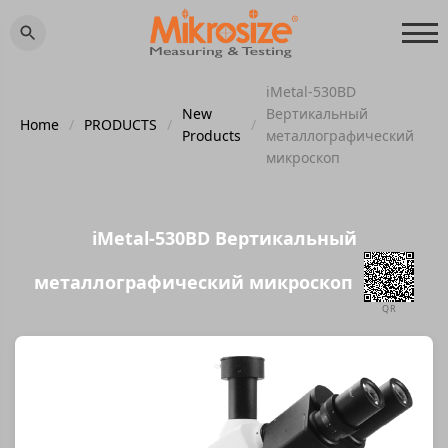
iMetal-530BD
New
Вертикальный
Home
/
PRODUCTS
/
/
Products
металлографический
микроскоп
iMetal-530BD Вертикальный
металлографический микроскоп
QR