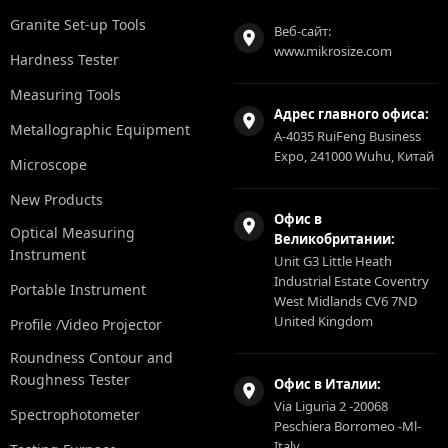
Granite Set-up Tools
Веб-сайт:
www.mikrosize.com
Hardness Tester
Measuring Tools
Адрес главного офиса:
Metallographic Equipment
A-4035 RuiFeng Business
Expo, 241000 Wuhu, Китай
Microscope
New Products
Офис в
Optical Measuring
Великобритании:
Instrument
Unit G3 Little Heath
Industrial Estate Coventry
Portable Instrument
West Midlands CV6 7ND
United Kingdom
Profile /Video Projector
Roundness Contour and
Roughness Tester
Офис в Италии:
Via Liguria 2 -20068
Spectrophotometer
Peschiera Borromeo -Ml-
Italy