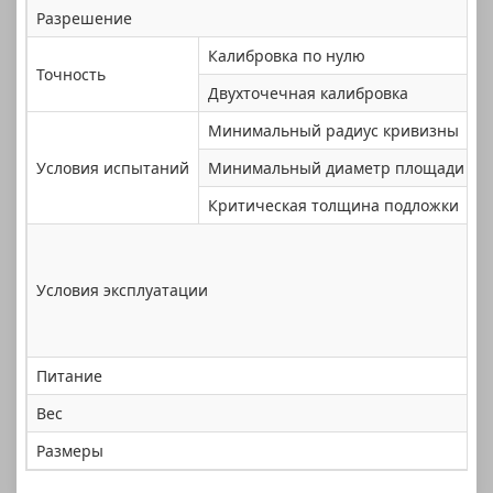
Разрешение
0
Калибровка по нулю
±
Точность
Двухточечная калибровка
±
Минимальный радиус кривизны
В
Условия испытаний
Минимальный диаметр площади
Φ
Критическая толщина подложки
0
Т
В
Условия эксплуатации
О
Питание
3
Вес
О
Размеры
1