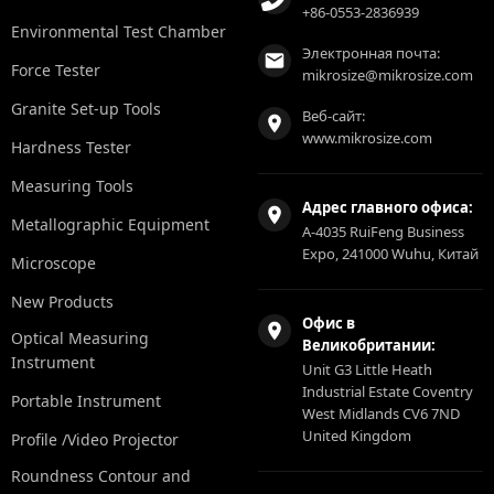
+86-0553-2836939
Environmental Test Chamber
Электронная почта:
Force Tester
mikrosize@mikrosize.com
Granite Set-up Tools
Веб-сайт:
www.mikrosize.com
Hardness Tester
Measuring Tools
Адрес главного офиса:
Metallographic Equipment
A-4035 RuiFeng Business
Expo, 241000 Wuhu, Китай
Microscope
New Products
Офис в
Optical Measuring
Великобритании:
Instrument
Unit G3 Little Heath
Industrial Estate Coventry
Portable Instrument
West Midlands CV6 7ND
United Kingdom
Profile /Video Projector
Roundness Contour and