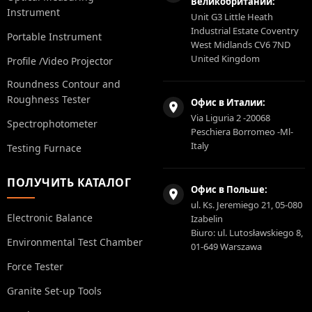
Великобритании:
Instrument
Unit G3 Little Heath
Industrial Estate Coventry
Portable Instrument
West Midlands CV6 7ND
United Kingdom
Profile /Video Projector
Roundness Contour and
Roughness Tester
Офис в Италии:
Via Liguria 2 -20068
Spectrophotometer
Peschiera Borromeo -Ml-
Italy
Testing Furnace
ПОЛУЧИТЬ КАТАЛОГ
Офис в Польше:
ul. Ks. Jeremiego 21, 05-080
Electronic Balance
Izabelin
Biuro: ul. Lutosławskiego 8,
Environmental Test Chamber
01-649 Warszawa
Force Tester
Granite Set-up Tools