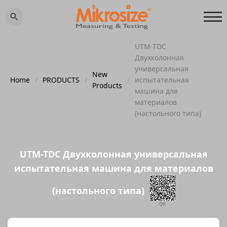
UTM-TDC
Двухколонная
универсальная
New
Home
/
PRODUCTS
/
/
испытательная
Products
машина для
материалов
(настольного типа)
UTM-TDC Двухколонная универсальная
испытательная машина для материалов
(настольного типа)
QR