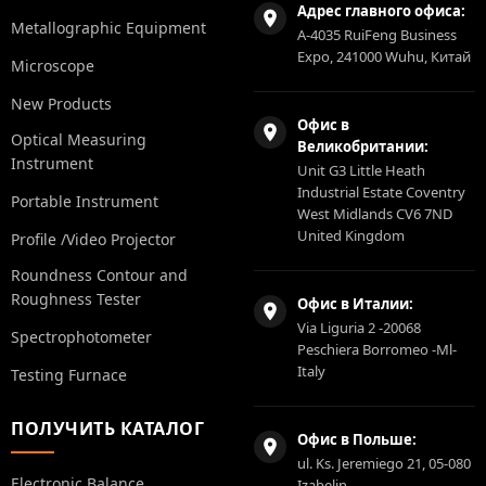
Адрес главного офиса:
Metallographic Equipment
A-4035 RuiFeng Business
Expo, 241000 Wuhu, Китай
Microscope
New Products
Офис в
Optical Measuring
Великобритании:
Instrument
Unit G3 Little Heath
Industrial Estate Coventry
Portable Instrument
West Midlands CV6 7ND
United Kingdom
Profile /Video Projector
Roundness Contour and
Roughness Tester
Офис в Италии:
Via Liguria 2 -20068
Spectrophotometer
Peschiera Borromeo -Ml-
Italy
Testing Furnace
ПОЛУЧИТЬ КАТАЛОГ
Офис в Польше:
ul. Ks. Jeremiego 21, 05-080
Electronic Balance
Izabelin