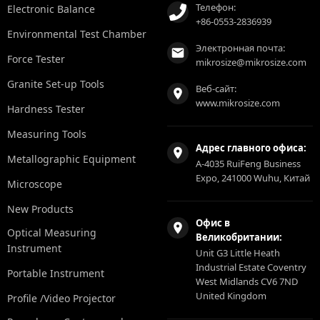
Телефон:
Electronic Balance
+86-0553-2836939
Environmental Test Chamber
Электронная почта:
Force Tester
mikrosize@mikrosize.com
Granite Set-up Tools
Веб-сайт:
www.mikrosize.com
Hardness Tester
Measuring Tools
Адрес главного офиса:
Metallographic Equipment
A-4035 RuiFeng Business
Expo, 241000 Wuhu, Китай
Microscope
New Products
Офис в
Optical Measuring
Великобритании:
Instrument
Unit G3 Little Heath
Industrial Estate Coventry
Portable Instrument
West Midlands CV6 7ND
United Kingdom
Profile /Video Projector