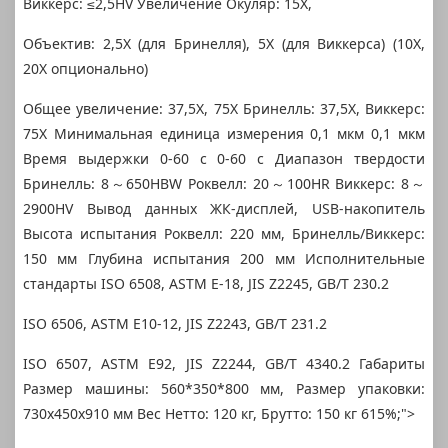
Виккерс: ≤2,5HV Увеличение Окуляр: 15X,
Объектив: 2,5X (для Бринелля), 5X (для Виккерса) (10X,
20X опционально)
Общее увеличение: 37,5X, 75X Бринелль: 37,5X, Виккерс:
75X Минимальная единица измерения 0,1 мкм 0,1 мкм
Время выдержки 0-60 с 0-60 с Диапазон твердости
Бринелль: 8～650HBW Роквелл: 20～100HR Виккерс: 8～
2900HV Вывод данных ЖК-дисплей, USB-накопитель
Высота испытания Роквелл: 220 мм, Бринелль/Виккерс:
150 мм Глубина испытания 200 мм Исполнительные
стандарты ISO 6508, ASTM E-18, JIS Z2245, GB/T 230.2
ISO 6506, ASTM E10-12, JIS Z2243, GB/T 231.2
ISO 6507, ASTM E92, JIS Z2244, GB/T 4340.2 Габариты
Размер машины: 560*350*800 мм, Размер упаковки:
730x450x910 мм Вес Нетто: 120 кг, Брутто: 150 кг 615%;">