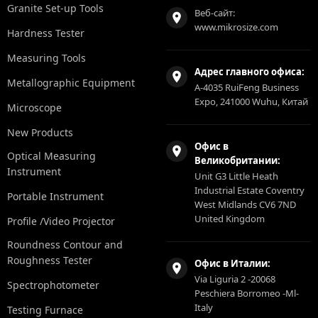
Granite Set-up Tools
Веб-сайт:
www.mikrosize.com
Hardness Tester
Measuring Tools
Адрес главного офиса:
Metallographic Equipment
A-4035 RuiFeng Business
Expo, 241000 Wuhu, Китай
Microscope
New Products
Офис в
Optical Measuring
Великобритании:
Instrument
Unit G3 Little Heath
Industrial Estate Coventry
Portable Instrument
West Midlands CV6 7ND
United Kingdom
Profile /Video Projector
Roundness Contour and
Roughness Tester
Офис в Италии:
Via Liguria 2 -20068
Spectrophotometer
Peschiera Borromeo -Ml-
Italy
Testing Furnace