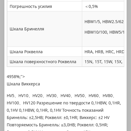
Погрешность усилия
＜0,5%
HBW1/5, HBW2.5/62.5, 
Шкала Бринелля
HBW10/100, HBW5/125,
Шкала Роквелла
HRA, HRB, HRC, HRD, HR
Шкала поверхностного Роквелла
15N, 15T, 15W, 15X, 15Y
4958%;">
Шкала Виккерса
HV5、HV10、HV20、HV30、HV40、HV50、HV60、HV80、
HV100、HV120 Разрешение по твердости 0,1HBW, 0,1HR,
0,1HV 0,1HBW, 0,1HR, 0,1HV Точность показаний
Бринелль: ±2,5HB; Роквелл: ±0,1HR; Виккерс: ±2 HV
Повторяемость Бринелль: ≤3,0HB; Роквелл: 0,5HR;