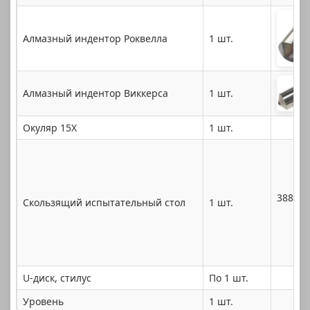
Алмазный индентор Роквелла
1 шт.
Алмазный индентор Виккерса
1 шт.
Окуляр 15X
1 шт.
38812%
Скользящий испытательный стол
1 шт.
U-диск, стилус
По 1 шт.
Уровень
1 шт.