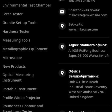
+86-0553-2836939
Environmental Test Chamber
Электронная почта:
Force Tester
mikrosize@mikrosize.com
Granite Set-up Tools
Веб-сайт:
www.mikrosize.com
Hardness Tester
Measuring Tools
Адрес главного офиса:
Metallographic Equipment
A-4035 RuiFeng Business
Expo, 241000 Wuhu, Китай
Microscope
New Products
Офис в
Optical Measuring
Великобритании:
Instrument
Unit G3 Little Heath
Industrial Estate Coventry
Portable Instrument
West Midlands CV6 7ND
United Kingdom
Profile /Video Projector
Roundness Contour and
Roughness Tester