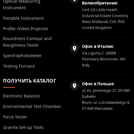
Optical Measuring
Великобритании:
Instrument
Unit G3 Little Heath
Industrial Estate Coventry
Portable Instrument
West Midlands CV6 7ND
United Kingdom
Profile /Video Projector
Roundness Contour and
Roughness Tester
Офис в Италии:
Via Liguria 2 -20068
Spectrophotometer
Peschiera Borromeo -Ml-
Italy
Testing Furnace
ПОЛУЧИТЬ КАТАЛОГ
Офис в Польше:
ul. Ks. Jeremiego 21, 05-080
Electronic Balance
Izabelin
Biuro: ul. Lutosławskiego 8,
Environmental Test Chamber
01-649 Warszawa
Force Tester
Granite Set-up Tools