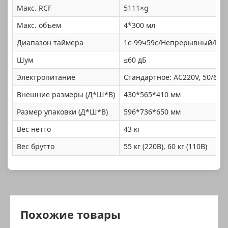
Макс. RCF
5111×g
Макс. объем
4*300 мл
Диапазон таймера
1с-99ч59с/Непрерывный/Кор
Шум
≤60 дБ
Электропитание
Стандартное: AC220V, 50/60Г
Внешние размеры (Д*Ш*В)
430*565*410 мм
Размер упаковки (Д*Ш*В)
596*736*650 мм
Вес нетто
43 кг
Вес брутто
55 кг (220В), 60 кг (110В)
Похожие товары