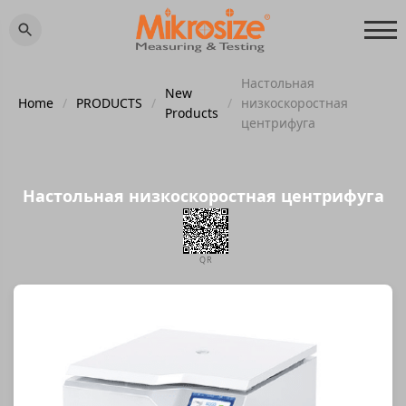
Настольная
New
Home
/
PRODUCTS
/
/
низкоскоростная
Products
центрифуга
Настольная низкоскоростная центрифуга
QR