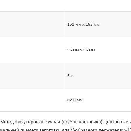
152 мм x 152 мм
96 мм x 96 мм
5 кг
0-50 мм
Метод фокусировки
Ручная (грубая настройка)
Центровые 
мальный диаметр заготовки для V-образного держателя: ≥1