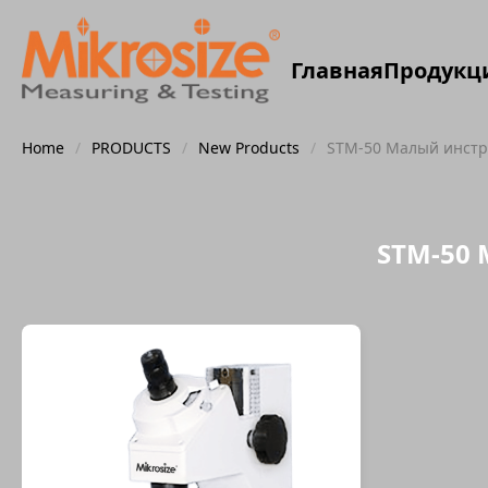
Главная
Продукц
Home
/
PRODUCTS
/
New Products
/
STM-50 Малый инстр
STM-50