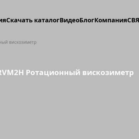
ия
Скачать каталог
Видео
Блог
Компания
СВЯ
ный вискозиметр
RVM2H Ротационный вискозиметр