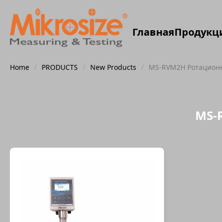
Главная
Продукц
Home
/
PRODUCTS
/
New Products
/
MS-RVM2H Ротацион
MS-