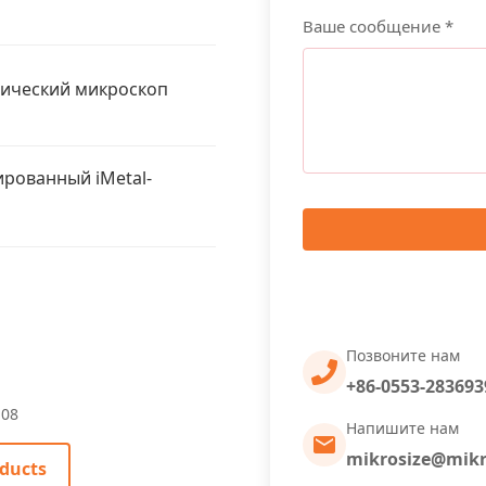
Ваше сообщение *
фический микроскоп
рованный iMetal-
Позвоните нам
+86-0553-283693
-08
Напишите нам
mikrosize@mikr
ducts