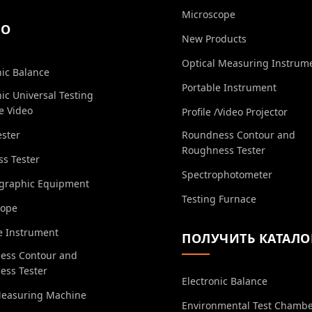
Microscope
ЕО
New Products
Optical Measuring Instrum
nic Balance
Portable Instrument
nic Universal Testing
e Video
Profile /Video Projector
ester
Roundness Contour and
Roughness Tester
s Tester
Spectrophotometer
ographic Equipment
Testing Furnace
cope
e Instrument
ПОЛУЧИТЬ КАТАЛО
ess Contour and
ess Tester
Electronic Balance
Measuring Machine
Environmental Test Chamb