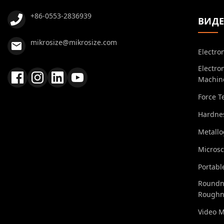
+86-0553-2836939
ВИД
mikrosize@mikrosize.com
Electro
Electro
Machin
Force T
Hardnes
Metall
Micros
Portabl
Roundn
Roughn
Video 