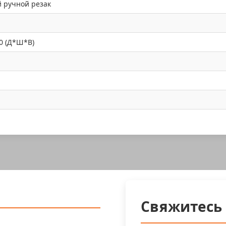
 ручной резак
0 (Д*Ш*В)
Свяжитесь 