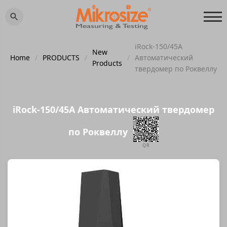
iRock-150/45A
New
Home
/
PRODUCTS
/
/
Автоматический
Products
твердомер по Роквеллу
iRock-150/45A Автоматический твердомер
по Роквеллу
QR