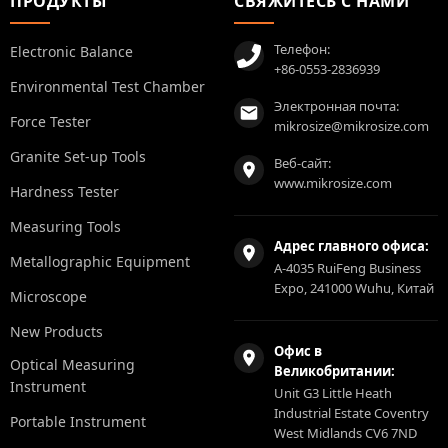
ПРОДУКТЫ
СВЯЖИТЕСЬ С НАМИ
Телефон:
Electronic Balance
+86-0553-2836939
Environmental Test Chamber
Электронная почта:
Force Tester
mikrosize@mikrosize.com
Granite Set-up Tools
Веб-сайт:
www.mikrosize.com
Hardness Tester
Measuring Tools
Адрес главного офиса:
Metallographic Equipment
A-4035 RuiFeng Business
Expo, 241000 Wuhu, Китай
Microscope
New Products
Офис в
Optical Measuring
Великобритании:
Instrument
Unit G3 Little Heath
Industrial Estate Coventry
Portable Instrument
West Midlands CV6 7ND