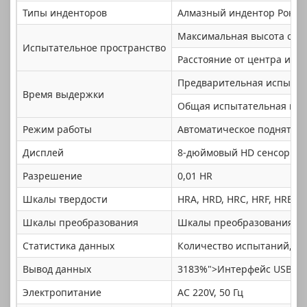
Типы инденторов
Алмазный индентор Роквел
Максимальная высота обра
Испытательное пространство
Расстояние от центра инде
Предварительная испытател
Время выдержки
Общая испытательная нагру
Режим работы
Автоматическое поднятие
Дисплей
8-дюймовый HD сенсорный 
Разрешение
0,01 HR
Шкалы твердости
HRA, HRD, HRC, HRF, HRB, 
Шкалы преобразования
Шкалы преобразования тве
Статистика данных
Количество испытаний, ср
Вывод данных
3183%">Интерфейс USB, и
Электропитание
AC 220V, 50 Гц