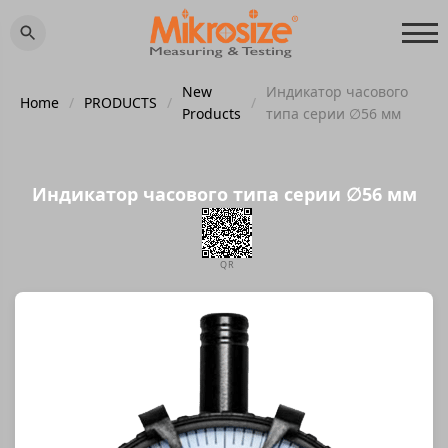
New
Индикатор часового
Home
/
PRODUCTS
/
/
Products
типа серии ∅56 мм
Индикатор часового типа серии ∅56 мм
QR