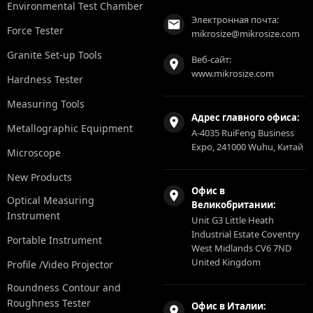
Environmental Test Chamber
Электронная почта:
Force Tester
mikrosize@mikrosize.com
Granite Set-up Tools
Веб-сайт:
www.mikrosize.com
Hardness Tester
Measuring Tools
Адрес главного офиса:
Metallographic Equipment
A-4035 RuiFeng Business
Expo, 241000 Wuhu, Китай
Microscope
New Products
Офис в
Optical Measuring
Великобритании:
Instrument
Unit G3 Little Heath
Industrial Estate Coventry
Portable Instrument
West Midlands CV6 7ND
United Kingdom
Profile /Video Projector
Roundness Contour and
Roughness Tester
Офис в Италии: