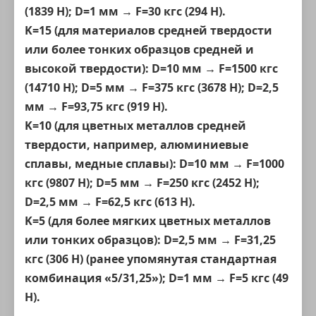
(1839 Н); D=1 мм → F=30 кгс (294 Н).
K=15 (для материалов средней твердости
или более тонких образцов средней и
высокой твердости): D=10 мм → F=1500 кгс
(14710 Н); D=5 мм → F=375 кгс (3678 Н); D=2,5
мм → F=93,75 кгс (919 Н).
K=10 (для цветных металлов средней
твердости, например, алюминиевые
сплавы, медные сплавы): D=10 мм → F=1000
кгс (9807 Н); D=5 мм → F=250 кгс (2452 Н);
D=2,5 мм → F=62,5 кгс (613 Н).
K=5 (для более мягких цветных металлов
или тонких образцов): D=2,5 мм → F=31,25
кгс (306 Н) (ранее упомянутая стандартная
комбинация «5/31,25»); D=1 мм → F=5 кгс (49
Н).