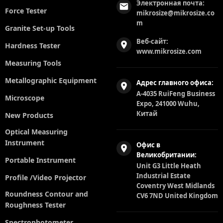
Электронная почта:
Force Tester
mikrosize@mikrosize.co
m
Granite Set-up Tools
Веб-сайт:
Hardness Tester
www.mikrosize.com
Measuring Tools
Metallographic Equipment
Адрес главного офиса:
A-4035 RuiFeng Business
Microscope
Expo, 241000 Wuhu,
Китай
New Products
Optical Measuring
Instrument
Офис в
Великобритании:
Portable Instrument
Unit G3 Little Heath
Industrial Estate
Profile /Video Projector
Coventry West Midlands
Roundness Contour and
CV6 7ND United Kingdom
Roughness Tester
Spectrophotometer