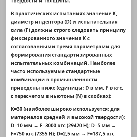
твердости и толщины.
В практических испытаниях значение K,
диаметр индентора (D) и испытательная
сила (F) должны строго следовать принципу
фиксированного значения K с
согласованными тремя параметрами для
формирования стандартизированных
испытательных комбинаций. Наиболее
часто используемые стандартные
комбинации в промышленности
приведены ниже (единицы: D в мм, F в кгс,
с пересчетом в ньютоны (N) в скобках):
K=30 (наиболее широко используется; для
материалов средней и высокой твердости):
D=10 мм → F=3000 кгс (29420 Н); D=5 мм →
F=750 кгс (7355 Н); D=2,5 мм → F=187,5 кгс