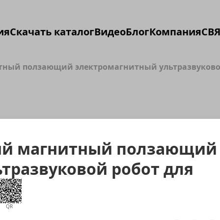
ия
Скачать каталог
Видео
Блог
Компания
СВЯ
тный ползающий электромагнитный ультразвуково
ый магнитный ползающий
тразвуковой робот для
QR