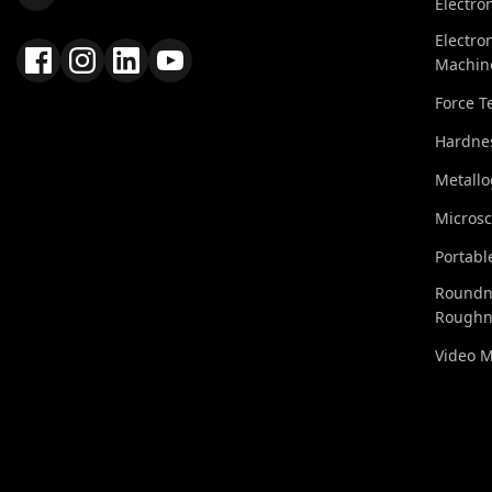
Electro
Electro
Machin
Force T
Hardnes
Metall
Micros
Portabl
Roundn
Roughn
Video 