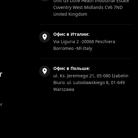
Unit G3 Little Heath Industrial Estate
Coventry West Midlands CV6 7ND
United Kingdom
Офис в Италии:
Via Liguria 2 -20068 Peschiera
Borromeo -Ml-Italy
Офис в Польше:
Г
ul. Ks. Jeremiego 21, 05-080 Izabelin
Biuro: ul. Lutosławskiego 8, 01-649
Warszawa
er