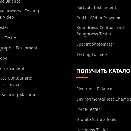
nic Balance
Portable Instrument
nic Universal Testing
e Video
Profile /Video Projector
ester
Roundness Contour and
Roughness Tester
s Tester
Spectrophotometer
ographic Equipment
Testing Furnace
cope
e Instrument
ПОЛУЧИТЬ КАТАЛО
ess Contour and
ess Tester
Electronic Balance
Measuring Machine
Environmental Test Chamb
Force Tester
Granite Set-up Tools
Hardness Tester