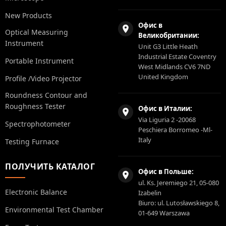
New Products
Офис в
Optical Measuring
Великобритании:
Instrument
Unit G3 Little Heath
Industrial Estate Coventry
Portable Instrument
West Midlands CV6 7ND
United Kingdom
Profile /Video Projector
Roundness Contour and
Roughness Tester
Офис в Италии:
Via Liguria 2 -20068
Spectrophotometer
Peschiera Borromeo -Ml-
Italy
Testing Furnace
ПОЛУЧИТЬ КАТАЛОГ
Офис в Польше:
ul. Ks. Jeremiego 21, 05-080
Electronic Balance
Izabelin
Biuro: ul. Lutosławskiego 8,
Environmental Test Chamber
01-649 Warszawa