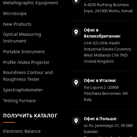
Metallographic Equipment
A-4035 RuiFeng Business
Expo, 241000 Wuhu, Китай
Microscope
New Products
Офис в
Optical Measuring
Великобритании:
Instrument
Unit G3 Little Heath
Industrial Estate Coventry
Portable Instrument
West Midlands CV6 7ND
United Kingdom
Profile /Video Projector
Roundness Contour and
Roughness Tester
Офис в Италии:
Via Liguria 2 -20068
Spectrophotometer
Peschiera Borromeo -Ml-
Italy
Testing Furnace
ПОЛУЧИТЬ КАТАЛОГ
Офис в Польше:
ul. Ks. Jeremiego 21, 05-080
Electronic Balance
Izabelin