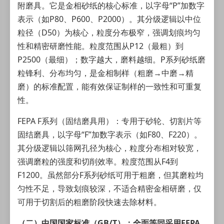
附磨具。它是金相砂纸的核心标准，以字母“P”加数字
表示（如P80、P600、P2000）。其分级逻辑以中位
粒径（D50）为核心，粒度分布极窄，强调划痕均匀
性和精密研磨性能。粒度范围从P12（最粗）到
P2500（最细）；数字越大，磨料越细。P系列砂纸磨
粒锋利、分布均匀，是金相制样（粗磨→中磨→精
磨）的标准配置，能有效保证制样的一致性和可重复
性。
FEPA F系列（固结磨具用）：专用于砂轮、切割片等
固结磨具，以字母“F”加数字表示（如F80、F220）。
其分级逻辑以筛网孔径为核心，粒度分布相对较宽，
强调磨粒的强度和切削效率。粒度范围从F4到
F1200。虽然部分F系列砂纸可用于粗磨，但其磨粒均
匀性不足，导致划痕较深，不适合精密金相研磨，仅
可用于切割后的粗磨阶段快速去除材料。
（二）中国国家标准（GB/T）：全面等同采用FEPA