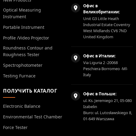
Офис в
Optical Measuring
Великобритании:
Instrument
Unit G3 Little Heath
Industrial Estate Coventry
Portable Instrument
West Midlands CV6 7ND
United Kingdom
Profile /Video Projector
Roundness Contour and
Roughness Tester
Офис в Италии:
Via Liguria 2 -20068
Spectrophotometer
Peschiera Borromeo -Ml-
Italy
Testing Furnace
ПОЛУЧИТЬ КАТАЛОГ
Офис в Польше:
ul. Ks. Jeremiego 21, 05-080
Electronic Balance
Izabelin
Biuro: ul. Lutosławskiego 8,
Environmental Test Chamber
01-649 Warszawa
Force Tester