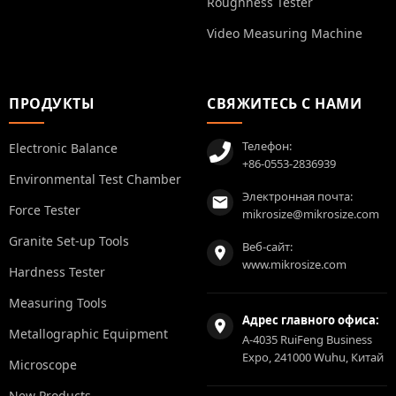
Roughness Tester
Video Measuring Machine
ПРОДУКТЫ
СВЯЖИТЕСЬ С НАМИ
Телефон:
Electronic Balance
+86-0553-2836939
Environmental Test Chamber
Электронная почта:
Force Tester
mikrosize@mikrosize.com
Granite Set-up Tools
Веб-сайт:
www.mikrosize.com
Hardness Tester
Measuring Tools
Адрес главного офиса:
Metallographic Equipment
A-4035 RuiFeng Business
Expo, 241000 Wuhu, Китай
Microscope
New Products