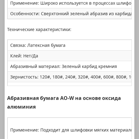
Применение: Широко используется в процессах шлифовки 
Особенности: Сверхтонкий зеленый абразив из карбида кр
Технические характеристики:
Связка: Латексная бумага
Клей: Нет/Да
Абразивный материал: Зеленый карбид кремния
Зернистость: 120#, 180#, 240#, 320#, 400#, 600#, 800#, 1000
Диаметр (мм): Φ200/220/230/250/300 мм
Абразивная бумага AO-W на основе оксида
Упаковка: 100 шт./рулон
алюминия
Применение: Подходит для шлифовки мягких материалов, т