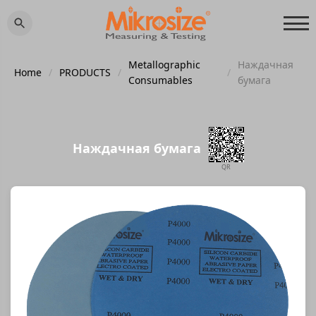
Metallographic
Наждачная
Home
/
PRODUCTS
/
/
Consumables
бумага
Наждачная бумага
QR