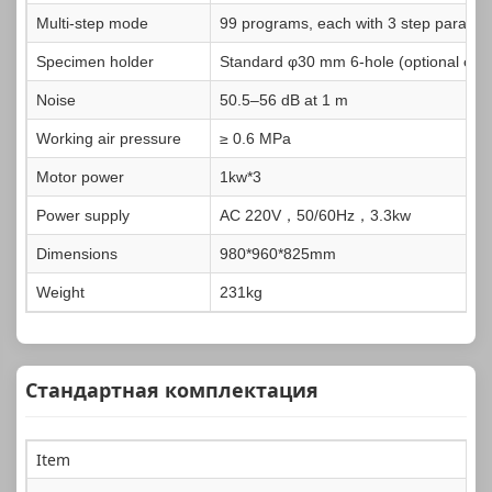
Multi-step mode
99 programs, each with 3 step parame
Specimen holder
Standard φ30 mm 6-hole (optional φ20
Noise
50.5–56 dB at 1 m
Working air pressure
≥ 0.6 MPa
Motor power
1kw*3
Power supply
AC 220V，50/60Hz，3.3kw
Dimensions
980*960*825mm
Weight
231kg
Стандартная комплектация
Item