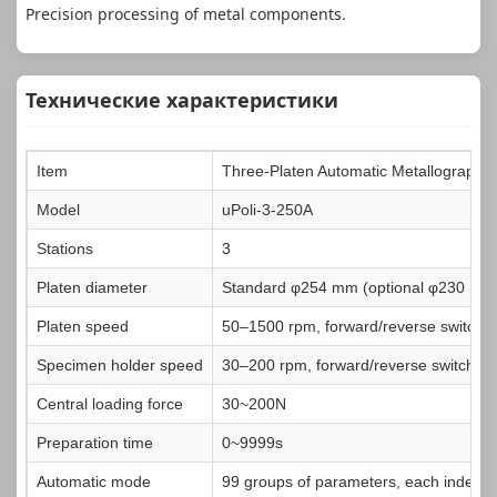
Precision processing of metal components.
Технические характеристики
Item
Three-Platen Automatic Metallographic
Model
uPoli-3-250A
Stations
3
Platen diameter
Standard φ254 mm (optional φ230 mm,
Platen speed
50–1500 rpm, forward/reverse switcha
Specimen holder speed
30–200 rpm, forward/reverse switchab
Central loading force
30~200N
Preparation time
0~9999s
Automatic mode
99 groups of parameters, each indepen