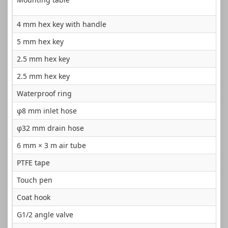
4 mm hex key with handle
5 mm hex key
2.5 mm hex key
2.5 mm hex key
Waterproof ring
φ8 mm inlet hose
φ32 mm drain hose
6 mm × 3 m air tube
PTFE tape
Touch pen
Coat hook
G1/2 angle valve