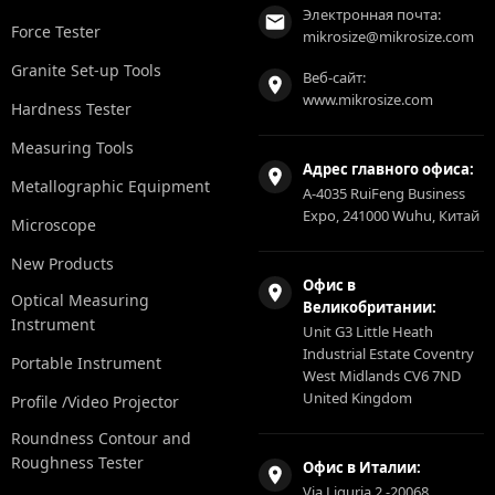
Электронная почта:
Force Tester
mikrosize@mikrosize.com
Granite Set-up Tools
Веб-сайт:
www.mikrosize.com
Hardness Tester
Measuring Tools
Адрес главного офиса:
Metallographic Equipment
A-4035 RuiFeng Business
Expo, 241000 Wuhu, Китай
Microscope
New Products
Офис в
Optical Measuring
Великобритании:
Instrument
Unit G3 Little Heath
Industrial Estate Coventry
Portable Instrument
West Midlands CV6 7ND
United Kingdom
Profile /Video Projector
Roundness Contour and
Roughness Tester
Офис в Италии:
Via Liguria 2 -20068