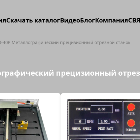
ия
Скачать каталог
Видео
Блог
Компания
СВЯ
ut-40P Металлографический прецизионный отрезной станок
лографический прецизионный отре