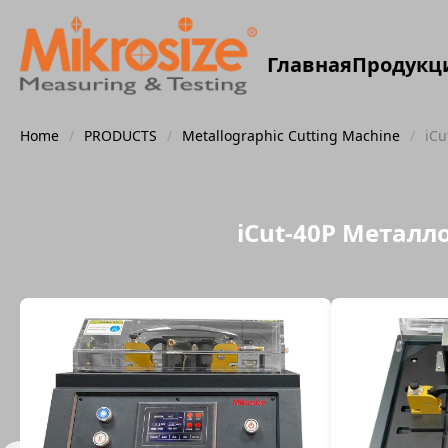
Главная
Продукц
Home
/
PRODUCTS
/
Metallographic Cutting Machine
/
iC
iCut-40P Метал