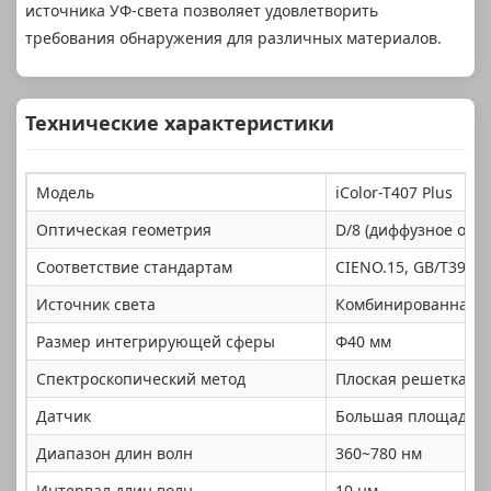
источника УФ-света позволяет удовлетворить
требования обнаружения для различных материалов.
Технические характеристики
Модель
iColor-T407 Plus
Оптическая геометрия
D/8 (диффузное осве
Соответствие стандартам
CIENO.15, GB/T3978,
Источник света
Комбинированная п
Размер интегрирующей сферы
Φ40 мм
Спектроскопический метод
Плоская решетка
Датчик
Большая площадь кр
Диапазон длин волн
360~780 нм
Интервал длин волн
10 нм