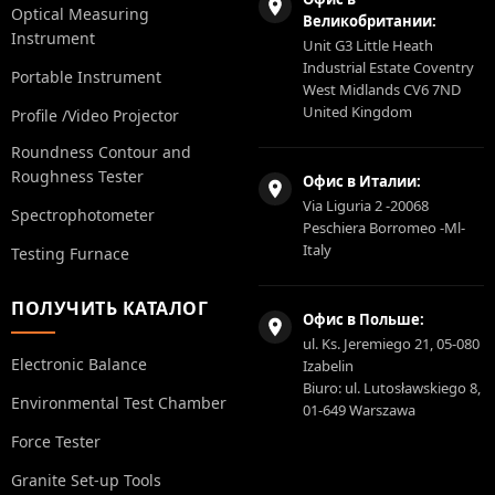
Optical Measuring
Великобритании:
Instrument
Unit G3 Little Heath
Industrial Estate Coventry
Portable Instrument
West Midlands CV6 7ND
United Kingdom
Profile /Video Projector
Roundness Contour and
Roughness Tester
Офис в Италии:
Via Liguria 2 -20068
Spectrophotometer
Peschiera Borromeo -Ml-
Italy
Testing Furnace
ПОЛУЧИТЬ КАТАЛОГ
Офис в Польше:
ul. Ks. Jeremiego 21, 05-080
Electronic Balance
Izabelin
Biuro: ul. Lutosławskiego 8,
Environmental Test Chamber
01-649 Warszawa
Force Tester
Granite Set-up Tools