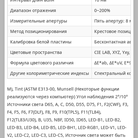
Диапазон отражения
0~200%
Измерительные апертуры
Пять апертур: 8 мм
Метод позиционирования
Крестовое позицио
Калибровка белой пластины
Бесконтактная авто
Цветовые пространства
CIE LAB, XYZ, Yxy, LC
Формула цветового различия
ΔE*ab, ΔE*uV, E*94, Δ
Другие колориметрические индексы
Спектральный коэффи
M), Tint (ASTM E313-00, Munsell (Некоторые функции
реализуются через компьютер) Угол наблюдения 2°/10°
Источники света D65, A, C, D50, D55, D75, F1, F2(CWF), F3,
F4, F5, F6, F7(DLF), F8, F9, F10(TPL5), F11(TL84),
F12(TL83/U30), B, U35, NBF, ID50, ID65, LED-B1, LED-B2,
LED-B3, LED-B4, LED-B5, LED-BH1, LED-RGB1, LED-V1, LED-
V2, LED-C2, LED-C3, LED-C5, Источник света может быть