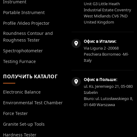
Instrument
Unit G3 Little Heath
Industrial Estate Coventry
Portable Instrument
West Midlands CV6 7ND
United Kingdom
Profile /Video Projector
Roundness Contour and
Roughness Tester
Офис в Италии:
Via Liguria 2 -20068
Spectrophotometer
Peschiera Borromeo -Ml-
Italy
Testing Furnace
ПОЛУЧИТЬ КАТАЛОГ
Офис в Польше:
ul. Ks. Jeremiego 21, 05-080
Electronic Balance
Izabelin
Biuro: ul. Lutosławskiego 8,
Environmental Test Chamber
01-649 Warszawa
Force Tester
Granite Set-up Tools
Hardness Tester