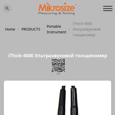
iThick-4000
Portable
Home
/
PRODUCTS
/
/
Ультразвуковой
Instrument
толщиномер
iThick-4000 Ультразвуковой толщиномер
QR