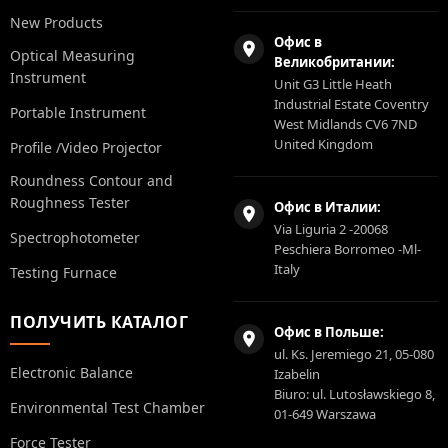
New Products
Офис в
Optical Measuring
Великобритании:
Instrument
Unit G3 Little Heath
Industrial Estate Coventry
Portable Instrument
West Midlands CV6 7ND
United Kingdom
Profile /Video Projector
Roundness Contour and
Roughness Tester
Офис в Италии:
Via Liguria 2 -20068
Spectrophotometer
Peschiera Borromeo -Ml-
Italy
Testing Furnace
ПОЛУЧИТЬ КАТАЛОГ
Офис в Польше:
ul. Ks. Jeremiego 21, 05-080
Electronic Balance
Izabelin
Biuro: ul. Lutosławskiego 8,
Environmental Test Chamber
01-649 Warszawa
Force Tester