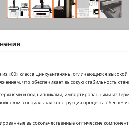
енения
 из «00» класса Цинхуанганянь, отличающихся высокой
жением, что обеспечивает высокую стабильность стан
тержнями и подшипниками, импортированными из Герма
йством, специальная конструкция процесса обеспечива
тированные высококачественные оптические компонен