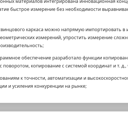
яционных материалов интегрирована инновационная кон
тие быстрое измерение без необходимости выравнива
 свинцового каркаса можно напрямую импортировать в
геометрических измерений, упростить измерение сложн
оизводительность;
раммное обеспечение разработало функции копирования
 поворотом, копирование с системой координат и т. д.
ованиям к точности, автоматизации и высокоскоростн
ии и усиления конкуренции на рынке;