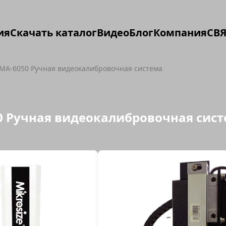
ия
Скачать каталог
Видео
Блог
Компания
СВЯ
MA-6050 Ручная видеокалибровочная система
0 Ручная видеокалибровочная сис