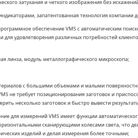
ского затухания и четкого изображения без искажений
индикаторами, запатентованная технология компании 
программное обеспечение VMS с автоматическим поиск
 для удовлетворения различных потребностей клиенто
ая линза, модуль металлографического микроскопа;
териалов с большими объемами и малыми поверхностн
VMS не требует позиционирования заготовок и приспос
ть несколько заготовок и быстро вывести результат
ие для измерений VMS имеет функции автоматического
горизонтальными сканирующими колесами света, что дела
ических изделий и делая измерения более точными;