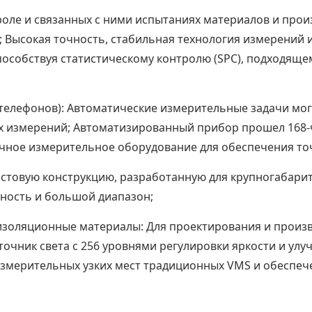
роле и связанных с ними испытаниях материалов и произ
 Высокая точность, стабильная технология измерений
пособствуя статистическому контролю (SPC), подходяще
телефонов): Автоматические измерительные задачи мог
х измерений; Автоматизированный прибор прошел 168-
очное измерительное оборудование для обеспечения то
стовую конструкцию, разработанную для крупногабарит
чность и большой диапазон;
изоляционные материалы: Для проектирования и произв
чник света с 256 уровнями регулировки яркости и ул
измерительных узких мест традиционных VMS и обеспеч