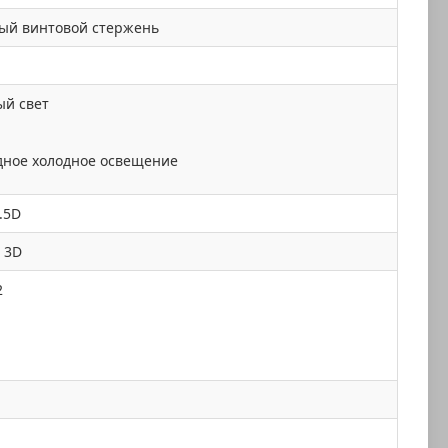
ный винтовой стержень
ый свет
дное холодное освещение
.5D
 3D
2