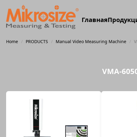
Главная
Продукц
Home
/
PRODUCTS
/
Manual Video Measuring Machine
/
V
VMA-605