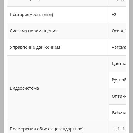
Повторяемость (мкм)
±2
Система перемещения
Оси X, Y,
Управление движением
Автоматич
Цветная CC
Ручной ко
Видеосистема
Оптическо
Рабочее р
Поле зрения объекта (стандартное)
11,1~1,7 