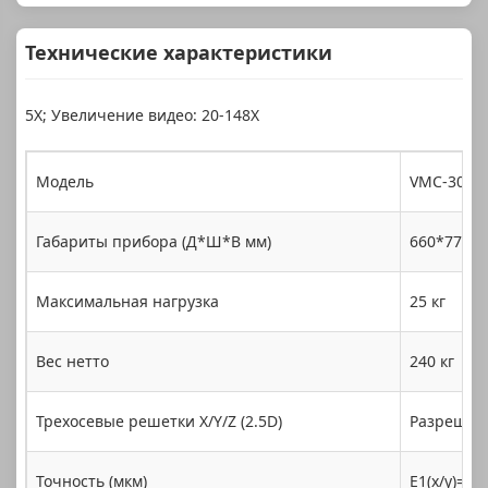
Технические характеристики
5X; Увеличение видео: 20-148X
Модель
VMC-3020
Габариты прибора (Д*Ш*В мм)
660*770*1
Максимальная нагрузка
25 кг
Вес нетто
240 кг
Трехосевые решетки X/Y/Z (2.5D)
Разрешени
Точность (мкм)
E1(x/y)=2,