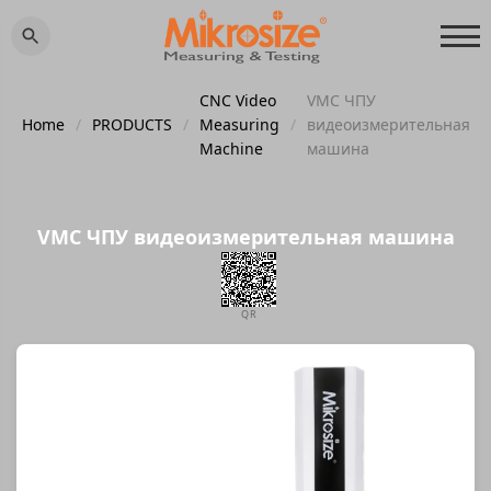
CNC Video
VMC ЧПУ
Home
/
PRODUCTS
/
Measuring
/
видеоизмерительная
Machine
машина
VMC ЧПУ видеоизмерительная машина
QR