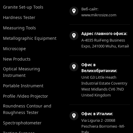
Granite Set-up Tools
Веб-сайт:
www.mikrosize.com
Hardness Tester
Measuring Tools
Адрес главного офиса:
Metallographic Equipment
A-4035 RuiFeng Business
Expo, 241000 Wuhu, Китай
Microscope
New Products
Офис в
Optical Measuring
Великобритании:
Instrument
Unit G3 Little Heath
Industrial Estate Coventry
Portable Instrument
West Midlands CV6 7ND
United Kingdom
Profile /Video Projector
Roundness Contour and
Roughness Tester
Офис в Италии:
Via Liguria 2 -20068
Spectrophotometer
Peschiera Borromeo -Ml-
Italy