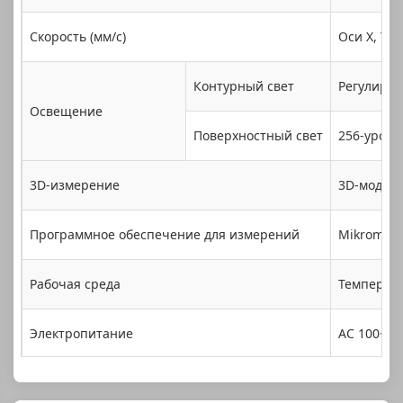
Скорость (мм/с)
Оси X, Y: 
Контурный свет
Регулируе
Освещение
Поверхностный свет
256-уровн
3D-измерение
3D-модуль
Программное обеспечение для измерений
Mikromea-
Рабочая среда
Температу
Электропитание
AC 100~22