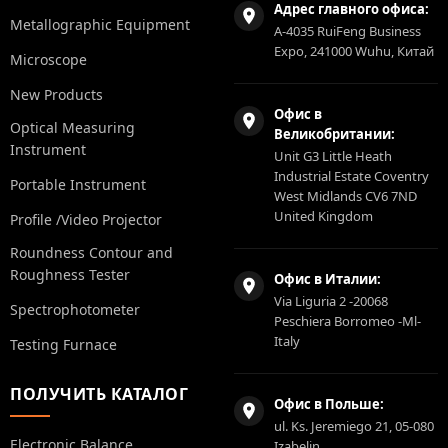
Адрес главного офиса:
Metallographic Equipment
A-4035 RuiFeng Business
Expo, 241000 Wuhu, Китай
Microscope
New Products
Офис в
Optical Measuring
Великобритании:
Instrument
Unit G3 Little Heath
Industrial Estate Coventry
Portable Instrument
West Midlands CV6 7ND
United Kingdom
Profile /Video Projector
Roundness Contour and
Roughness Tester
Офис в Италии:
Via Liguria 2 -20068
Spectrophotometer
Peschiera Borromeo -Ml-
Italy
Testing Furnace
ПОЛУЧИТЬ КАТАЛОГ
Офис в Польше:
ul. Ks. Jeremiego 21, 05-080
Electronic Balance
Izabelin