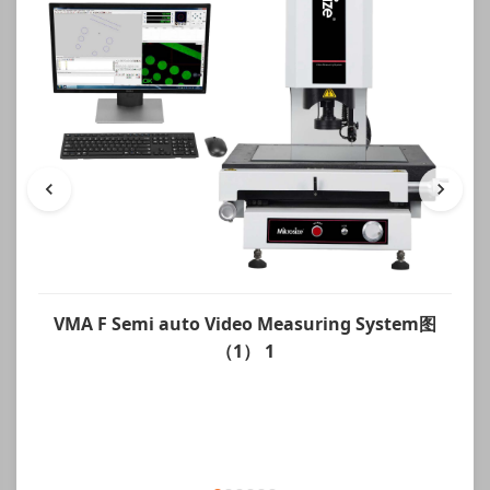
VMA F Semi auto Video Measuring System图
（1） 1