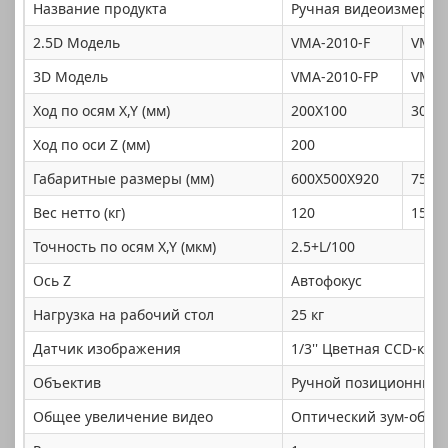
Название продукта
Ручная видеоизмерит
2.5D Модель
VMA-2010-F
VMA-
3D Модель
VMA-2010-FP
VMA-
Ход по осям X,Y (мм)
200X100
300x
Ход по оси Z (мм)
200
Габаритные размеры (мм)
600X500X920
750x
Вес нетто (кг)
120
150
Точность по осям X,Y (мкм)
2.5+L/100
Ось Z
Автофокус
Нагрузка на рабочий стол
25 кг
Датчик изображения
1/3'' Цветная CCD-кам
Объектив
Ручной позиционный 
Общее увеличение видео
Оптический зум-объект