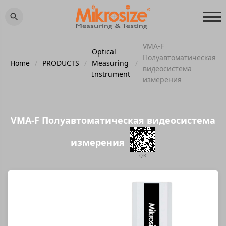
VMA-F
Optical
Полуавтоматическая
Home
/
PRODUCTS
/
Measuring
/
видеосистема
Instrument
измерения
VMA-F Полуавтоматическая видеосистема
измерения
QR