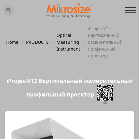
iProjec-V12
Optical
Вертикальный
Home
/
PRODUCTS
/
Measuring
/
измерительный
Instrument
профильный
проектор
iProjec-V12 Вертикальный измерительный
профильный проектор
QR