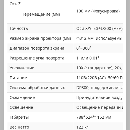
Ось Z
100 мм (Фокусировка)
Перемещение (мм)
Точность
Оси X/Y: ≤3+L/200 (мкм)
Размер экрана проектора (мм)
Φ312 мм, используемый д
Диапазон поворота экрана
0°~360°
Разрешение угла поворота
1' или 0,01°
Увеличение
10X (стандартное), 20x, 50
Питание
110В/220В (AC), 50/60 Гц,
Система обработки данных
DP300, поддерживает англ
Охлаждение
Принудительное воздушн
Освещение
Освещение передачи и от
Габариты
788*524*1152 мм
7
Вес нетто
122 кг
12