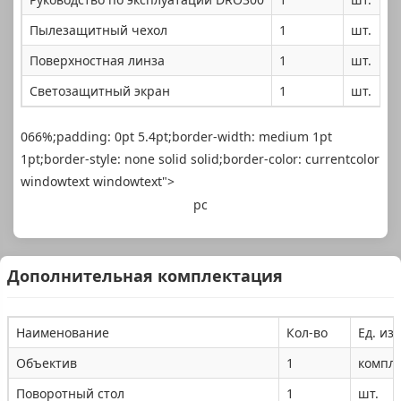
Пылезащитный чехол
1
шт.
Поверхностная линза
1
шт.
Светозащитный экран
1
шт.
066%;padding: 0pt 5.4pt;border-width: medium 1pt
1pt;border-style: none solid solid;border-color: currentcolor
windowtext windowtext">
pc
Дополнительная комплектация
Наименование
Кол-во
Ед. изм
Объектив
1
компл.
Поворотный стол
1
шт.