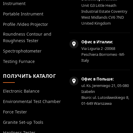
Instrument
Unit G3 Little Heath
Industrial Estate Coventry
Portable Instrument
West Midlands CV6 7ND
United Kingdom
Profile /Video Projector
Roundness Contour and
Roughness Tester
Офис в Италии:
Via Liguria 2 -20068
Spectrophotometer
Peschiera Borromeo -Ml-
Italy
Testing Furnace
ПОЛУЧИТЬ КАТАЛОГ
Офис в Польше:
ul. Ks. Jeremiego 21, 05-080
Electronic Balance
Izabelin
Biuro: ul. Lutosławskiego 8,
Environmental Test Chamber
01-649 Warszawa
Force Tester
Granite Set-up Tools
Hardness Tester