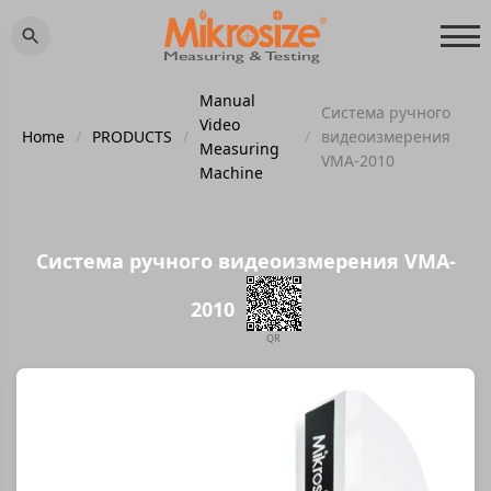
Manual
Система ручного
Video
Home
/
PRODUCTS
/
/
видеоизмерения
Measuring
VMA-2010
Machine
Система ручного видеоизмерения VMA-
2010
QR