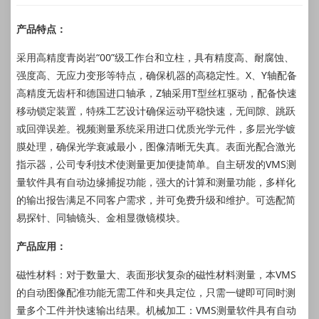
产品特点：
采用高精度青岗岩“00”级工作台和立柱，具有精度高、耐腐蚀、
强度高、无应力变形等特点，确保机器的高稳定性。X、Y轴配备
高精度无齿杆和德国进口轴承，Z轴采用T型丝杠驱动，配备快速
移动锁定装置，特殊工艺设计确保运动平稳快速，无间隙、跳跃
或回弹误差。视频测量系统采用进口优质光学元件，多层光学镀
膜处理，确保光学衰减最小，图像清晰无失真。表面光配合激光
指示器，公司专利技术使测量更加便捷简单。自主研发的VMS测
量软件具有自动边缘捕捉功能，强大的计算和测量功能，多样化
的输出报告满足不同客户需求，并可免费升级和维护。可选配简
易探针、同轴镜头、金相显微镜模块。
产品应用：
磁性材料：对于数量大、表面形状复杂的磁性材料测量，本VMS
的自动图像配准功能无需工件和夹具定位，只需一键即可同时测
量多个工件并快速输出结果。机械加工：VMS测量软件具有自动