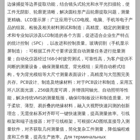
边缘捕捉等边界提取功能，结合镜头式轮光和水平光扫描轮，使
工件无阴影、轮廓更清晰，解决圆柱形产品轮廓提取问题，测量
更精确。LCD显示屏：广泛应用于LCD电视、电脑、手机等电子产
品的组装、检验及相关材料测试和制造；高精度、稳定的测量技
术和专业知识涉及LCD制造的各个方面，促进适合企业生产特点
的统计控制（SPC），以改进和控制质量。玻璃切割（手机显示
屏制造）：可根据工件尺寸要求设置自动测量任务进行批量测
量；自动化仪器经过168小时疲劳测试，可靠性高，为客户提供不
间断的测量设备，确保测量精度。背光模组：采用自动桥式结
构，专为背光模组等大尺寸测量表面设计，高精度与大范围完美
共存。PCB设计、制造及绝缘材料：对于PCB设计和制造，采用五
环八区面光源，256级亮度可调，并增强同轴光、自动照明等性
能，解决传统VMS的测量瓶颈，确保印制板设计和制造质量。对
于柔软、薄型、易折叠的绝缘材料，融入大视野快速闪测的创新
理念，无需坐标系对齐即可一键快速测量，提高测量效率。引线
框架和端子连接器：对于引线框架，可根据CAD图纸直接导入测
量软件，对齐获取几何测量值，简化复杂工件测量，降低编程难
度和工作量，提高生产效率。Для терминальных