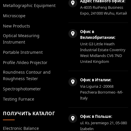
Адрес главного офиса:
Metallographic Equipment
A-4035 RuiFeng Business
Expo, 241000 Wuhu, Китай
Microscope
New Products
Офис в
Optical Measuring
Великобритании:
Instrument
Unit G3 Little Heath
Industrial Estate Coventry
Portable Instrument
West Midlands CV6 7ND
United Kingdom
Profile /Video Projector
Roundness Contour and
Roughness Tester
Офис в Италии:
Via Liguria 2 -20068
Spectrophotometer
Peschiera Borromeo -Ml-
Italy
Testing Furnace
ПОЛУЧИТЬ КАТАЛОГ
Офис в Польше:
ul. Ks. Jeremiego 21, 05-080
Electronic Balance
Izabelin