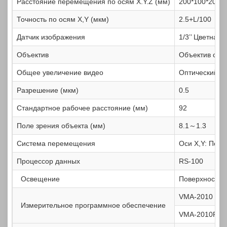
Расстояние перемещения по осям X.Y.Z (мм)
200*100*200
Точность по осям X,Y (мкм)
2.5+L/100
Датчик изображения
1/3’’ Цветная
Объектив
Объектив с р
Общее увеличение видео
Оптический зу
Разрешение (мкм)
0.5
Стандартное рабочее расстояние (мм)
92
Поле зрения объекта (мм)
8.1～1.3
Система перемещения
Оси X,Y: Поли
Процессор данных
RS-100
Освещение
Поверхность:
VMA-2010
Измерительное программное обеспечение
VMA-2010P