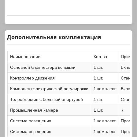
Дополнительная комплектация
Наименование
Кол-во
Примеч
Основной блок тестера вспышки
1 шт.
Включая
Контроллер движения
1 шт.
Станда
Компонент электрической регулировки
1 комплект
Включая
Телеобъектив с большой апертурой
1 шт.
Станда
Промышленная камера
1 шт.
/
Система освещения
1 комплект
Проекци
Система освещения
1 комплект
Проекци