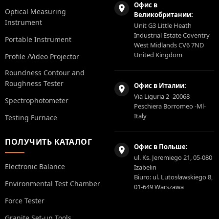
Офис в
Optical Measuring
Великобритании:
Instrument
Unit G3 Little Heath
Industrial Estate Coventry
Portable Instrument
West Midlands CV6 7ND
United Kingdom
Profile /Video Projector
Roundness Contour and
Roughness Tester
Офис в Италии:
Via Liguria 2 -20068
Spectrophotometer
Peschiera Borromeo -Ml-
Italy
Testing Furnace
ПОЛУЧИТЬ КАТАЛОГ
Офис в Польше:
ul. Ks. Jeremiego 21, 05-080
Electronic Balance
Izabelin
Biuro: ul. Lutosławskiego 8,
Environmental Test Chamber
01-649 Warszawa
Force Tester
Granite Set-up Tools