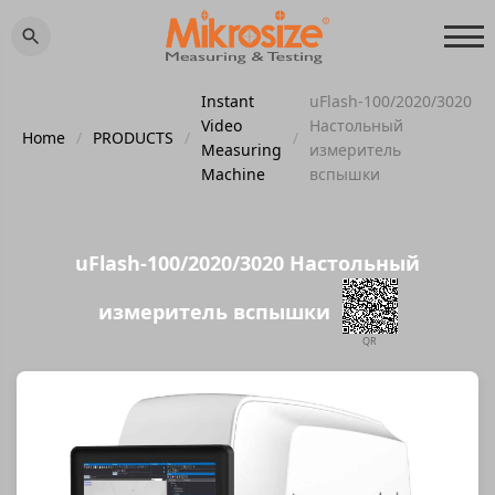
Instant
uFlash-100/2020/3020
Video
Настольный
Home
/
PRODUCTS
/
/
Measuring
измеритель
Machine
вспышки
uFlash-100/2020/3020 Настольный
измеритель вспышки
QR