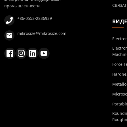
СВЯЗАТ
промышленности.
+86-0553-2836939
ВИД
mikrosize@mikrosize.com
Electro
Electro
Machin
Force T
Hardnes
Metall
Micros
Portabl
Roundn
Roughn