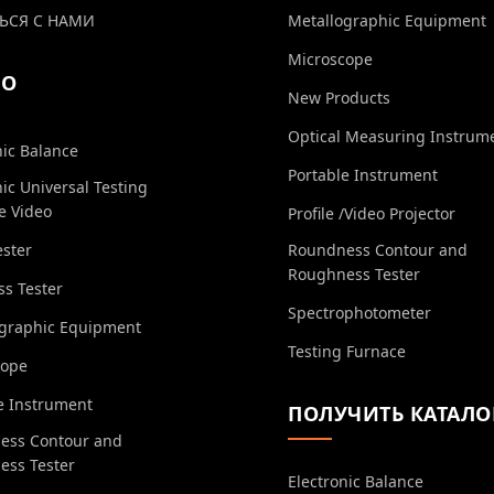
ЬСЯ С НАМИ
Metallographic Equipment
Microscope
ЕО
New Products
Optical Measuring Instrum
nic Balance
Portable Instrument
nic Universal Testing
e Video
Profile /Video Projector
ester
Roundness Contour and
Roughness Tester
s Tester
Spectrophotometer
ographic Equipment
Testing Furnace
cope
e Instrument
ПОЛУЧИТЬ КАТАЛО
ess Contour and
ess Tester
Electronic Balance