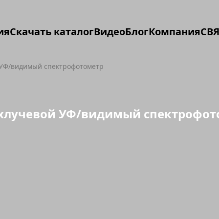
ия
Скачать каталог
Видео
Блог
Компания
СВЯ
 УФ/видимый спектрофотометр
ухлучевой УФ/видимый спектрофо