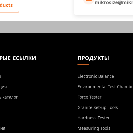
mikrosize@mikr
ducts
РЫЕ ССЫЛКИ
ПРОДУКТЫ
я
Electronic Balance
ция
Environmental Test Chamb
ь каталог
Force Tester
Granite Set-up Tools
Hardness Tester
ния
Measuring Tools