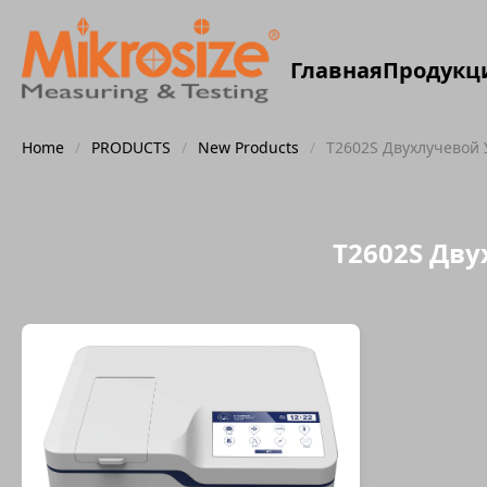
Главная
Продукц
Home
/
PRODUCTS
/
New Products
/
T2602S Двухлучевой
T2602S Дв