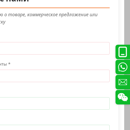
 о товаре, коммерческое предложение или
жку
чты *