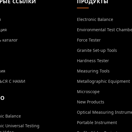
РЫЕ ССЫЛКИ
ПРОДУКТЫ
я
Electronic Balance
ция
Environmental Test Chamb
ь каталог
Force Tester
Granite Set-up Tools
Hardness Tester
ния
Measuring Tools
ЬСЯ С НАМИ
Metallographic Equipment
Microscope
ЕО
New Products
Optical Measuring Instrum
nic Balance
Portable Instrument
nic Universal Testing