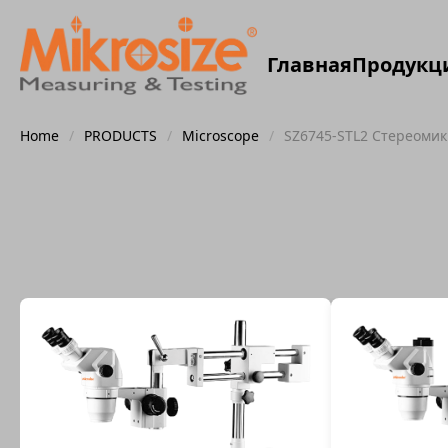
Главная
Продукц
Home
/
PRODUCTS
/
Microscope
/
SZ6745-STL2 Стереоми