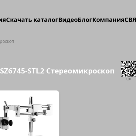
ия
Скачать каталог
Видео
Блог
Компания
СВЯ
кроскоп
SZ6745-STL2 Стереомикроскоп
QR