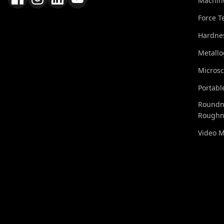
Machin
Force T
Hardnes
Metall
Micros
Portabl
Roundn
Roughn
Video 