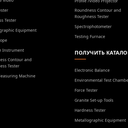
e Video
Profile /Video Projector
ester
Roundness Contour and
Roughness Tester
s Tester
Spectrophotometer
ographic Equipment
Testing Furnace
cope
e Instrument
ПОЛУЧИТЬ КАТАЛО
ess Contour and
ess Tester
Electronic Balance
Measuring Machine
Environmental Test Chamb
Force Tester
Granite Set-up Tools
Hardness Tester
Metallographic Equipment