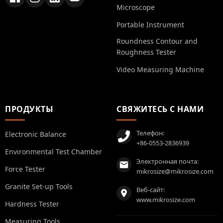
Microscope
Portable Instrument
Roundness Contour and
Roughness Tester
Video Measuring Machine
ПРОДУКТЫ
СВЯЖИТЕСЬ С НАМИ
Телефон:
Electronic Balance
+86-0553-2836939
Environmental Test Chamber
Электронная почта:
Force Tester
mikrosize@mikrosize.com
Granite Set-up Tools
Веб-сайт:
www.mikrosize.com
Hardness Tester
Measuring Tools