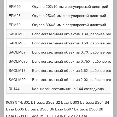
EPM20
Окуляр 20X/10 мм с регулировкой диоптрий
EPM25
Окуляр 25X/9 мм с регулировкой диоптрий
EPM30
Окуляр 30X/8 мм с регулировкой диоптрий
SAOLM03
Вспомогательный объектив 0.3X, рабочее расст
SAOLM05
Вспомогательный объектив 0.5X, рабочее расст
SAOLM07
Вспомогательный объектив 0.7X, рабочее расст
SAOLM075
Вспомогательный объектив 0.75X, рабочее расс
SAOLM15
Вспомогательный объектив 1.5X, рабочее расст
SAOLM20
Вспомогательный объектив 2.0X, рабочее расст
RL144
Кольцевой светильник на 144 светодиода
9699%">
BS01
B1 База
BS02
B2 База
BS03
B3 База
BS04
B4
База
BS05
B5 База
BS06
B6 База
BS07
B7 База
BS08
B8
База
BS09
B9 База
BSL1
L1 База
BSL2
L2 База