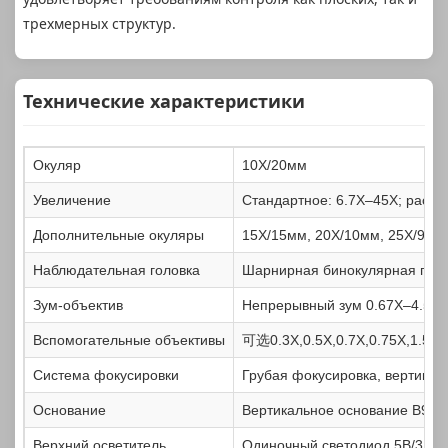
трехмерных структур.
Технические характеристики
Окуляр
10X/20мм
Увеличение
Стандартное: 6.7X–45X; расш
Дополнительные окуляры
15X/15мм, 20X/10мм, 25X/9мм
Наблюдательная головка
Шарнирная бинокулярная голов
Зум-объектив
Непрерывный зум 0.67X–4.5X, 
Вспомогательные объективы
可选0.3X,0.5X,0.7X,0.75X,1.5X,
Система фокусировки
Грубая фокусировка, вертикал
Основание
Вертикальное основание B9 с
Верхний осветитель
Одиночный светодиод 5В/3Вт; 