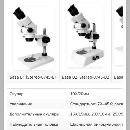
База B1 iStereo-0745-B1
База B2 iStereo-0745-B2
База B3
Окуляр
10X/20мм
Увеличение
Стандартное: 7X–45X; расшир
Дополнительные окуляры
15X/15мм, 20X/10мм, 25X/9мм
Наблюдательная головка
Шарнирная бинокулярная голов