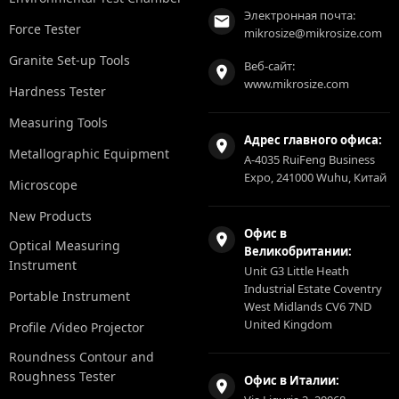
Электронная почта:
Force Tester
mikrosize@mikrosize.com
Granite Set-up Tools
Веб-сайт:
www.mikrosize.com
Hardness Tester
Measuring Tools
Адрес главного офиса:
Metallographic Equipment
A-4035 RuiFeng Business
Expo, 241000 Wuhu, Китай
Microscope
New Products
Офис в
Optical Measuring
Великобритании:
Instrument
Unit G3 Little Heath
Industrial Estate Coventry
Portable Instrument
West Midlands CV6 7ND
United Kingdom
Profile /Video Projector
Roundness Contour and
Roughness Tester
Офис в Италии: