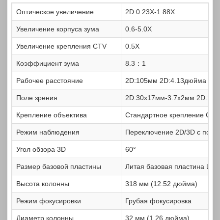
Оптическое увеличение
2D:0.23X-1.88X
Увеличение корпуса зума
0.6-5.0X
Увеличение крепления CTV
0.5X
Коэффициент зума
8.3：1
Рабочее расстояние
2D:105мм
2D:4.13дюйма
Поле зрения
2D:30x17мм-3.7x2мм
2D:1.1
Крепление объектива
Стандартное крепление C
Режим наблюдения
Переключение 2D/3D с помо
Угол обзора 3D
60°
Размер базовой пластины
Литая базовая пластина L*W
Высота колонны
318 мм (12.52 дюйма)
Режим фокусировки
Грубая фокусировка
Диаметр колонны
32 мм (1.26 дюйма)