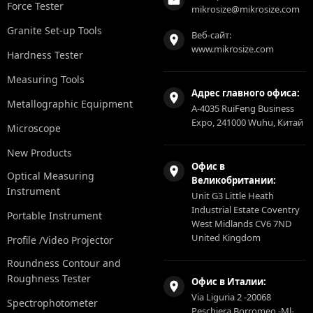
Force Tester
mikrosize@mikrosize.com
Granite Set-up Tools
Веб-сайт:
www.mikrosize.com
Hardness Tester
Measuring Tools
Адрес главного офиса:
Metallographic Equipment
A-4035 RuiFeng Business
Expo, 241000 Wuhu, Китай
Microscope
New Products
Офис в
Optical Measuring
Великобритании:
Instrument
Unit G3 Little Heath
Industrial Estate Coventry
Portable Instrument
West Midlands CV6 7ND
United Kingdom
Profile /Video Projector
Roundness Contour and
Roughness Tester
Офис в Италии:
Via Liguria 2 -20068
Spectrophotometer
Peschiera Borromeo -Ml-