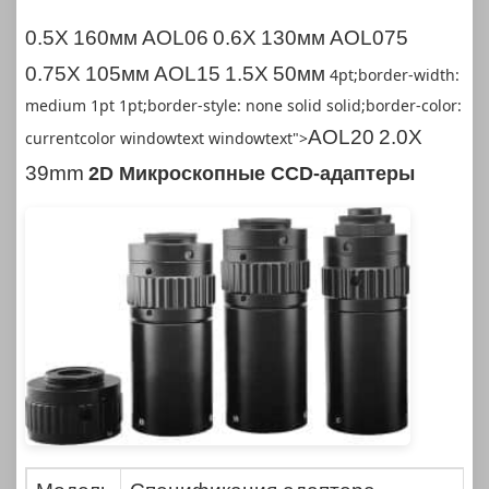
0.5X
160мм
AOL06
0.6X
130мм
AOL075
0.75X
105мм
AOL15
1.5X
50мм
4pt;border-width:
medium 1pt 1pt;border-style: none solid solid;border-color:
AOL20
2.0X
currentcolor windowtext windowtext">
39mm
2D Микроскопные CCD-адаптеры